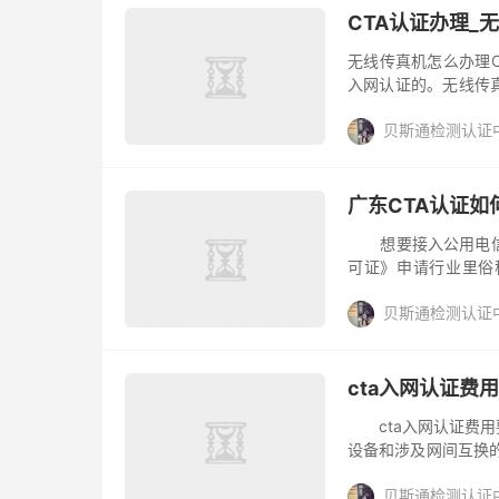
CTA认证办理_
无线传真机怎么办理C
入网认证的。无线传
复印、打印、扫描功
贝斯通检测认证
的地方...
广东CTA认证如
想要接入公用电信网
可证》申请行业里俗称
动、联通、电信)使用的
贝斯通检测认证
cta入网认证费
cta入网认证费用
设备和涉及网间互换
得进网许可证的，不得
贝斯通检测认证