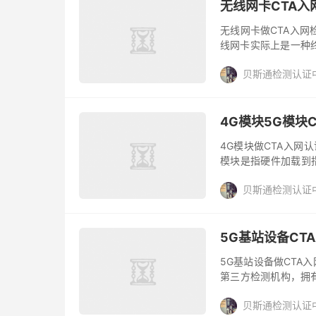
无线网卡CTA入
无线网卡做CTA入
线网卡实际上是一种
连接网络进行上网使
贝斯通检测认证
办理CT...
4G模块5G模块
4G模块做CTA入网
模块是指硬件加载到
种产品的统称。硬件
贝斯通检测认证
信号...
5G基站设备CT
5G基站设备做CTA
第三方检测机构，拥
检测认证服务，需要
贝斯通检测认证
5...