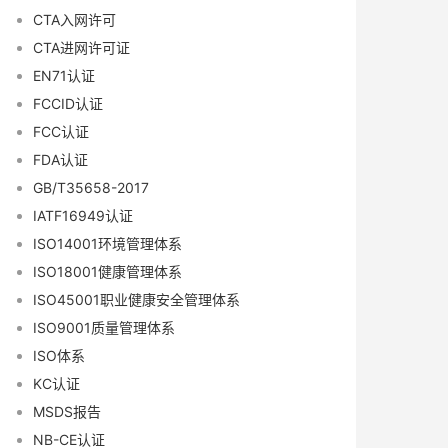
CTA入网许可
CTA进网许可证
EN71认证
FCCID认证
FCC认证
FDA认证
GB/T35658-2017
IATF16949认证
ISO14001环境管理体系
ISO18001健康管理体系
ISO45001职业健康安全管理体系
ISO9001质量管理体系
ISO体系
KC认证
MSDS报告
NB-CE认证