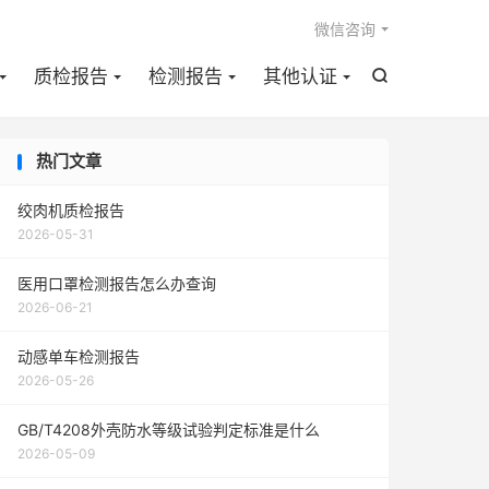

微信咨询
质检报告
检测报告
其他认证

热门文章
绞肉机质检报告
2026-05-31
医用口罩检测报告怎么办查询
2026-06-21
动感单车检测报告
2026-05-26
GB/T4208外壳防水等级试验判定标准是什么
2026-05-09