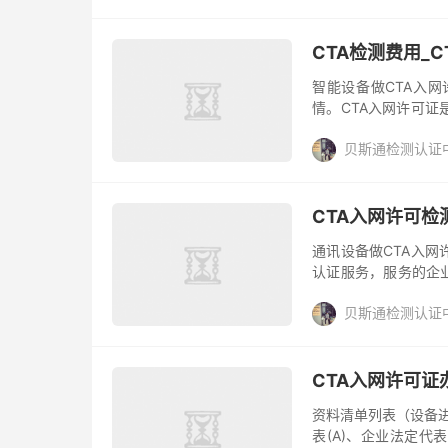
CTA检测费用_
智能设备做CTA入
情。CTA入网许可
终端设备、无线电通
贝斯通检测认证
法律法规...
CTA入网许可检
通讯设备做CTA入
认证服务，服务的企
网许可认证、SRRC
贝斯通检测认证
品...
CTA入网许可证
资料清单列表（设备进
表(A)、企业法定代表