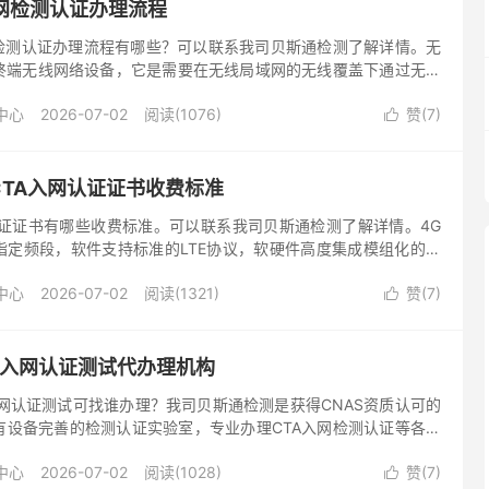
网检测认证办理流程
网检测认证办理流程有哪些？可以联系我司贝斯通检测了解详情。无
终端无线网络设备，它是需要在无线局域网的无线覆盖下通过无线
用的。但一般这类产品在我国则必须要SRRC认证之外，还必须要
中心
2026-07-02
阅读(1076)
赞(
7
)

CTA入网认证证书收费标准
认证证书有哪些收费标准。可以联系我司贝斯通检测了解详情。4G
指定频段，软件支持标准的LTE协议，软硬件高度集成模组化的一
将射频、基带集成在一块PCB小板上，完成无线接收、发射、基带
中心
2026-07-02
阅读(1321)
赞(
7
)

A入网认证测试代办理机构
入网认证测试可找谁办理？我司贝斯通检测是获得CNAS资质认可的
有设备完善的检测认证实验室，专业办理CTA入网检测认证等各类
做CTA入网认证测试欢迎来电我们联系我司贝斯通检测进行办理。
中心
2026-07-02
阅读(1028)
赞(
7
)
