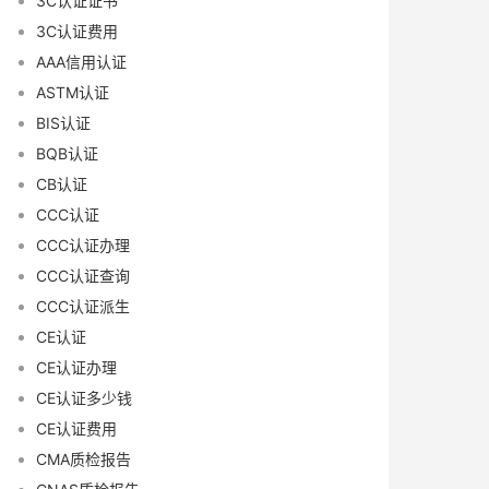
3C认证证书
3C认证费用
AAA信用认证
ASTM认证
BIS认证
BQB认证
CB认证
CCC认证
CCC认证办理
CCC认证查询
CCC认证派生
CE认证
CE认证办理
CE认证多少钱
CE认证费用
CMA质检报告