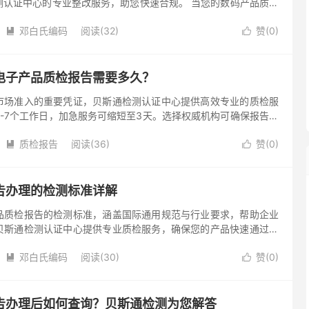
测认证中心的专业整改服务，助您快速合规。 当您的数码产品质检
可能会面临产品下架、市场投诉甚至法律风险。别担心，贝斯通检
邓白氏编码
阅读(32)
赞(
0
)


电子产品质检报告需要多久？
市场准入的重要凭证，贝斯通检测认证中心提供高效专业的质检服
-7个工作日，加急服务可缩短至3天。选择权威机构可确保报告合
品上市。 一、电子产品质检报告办理周期解析 办理电子产品质检
质检报告
阅读(36)
赞(
0
)


告办理的检测标准详解
品质检报告的检测标准，涵盖国际通用规范与行业要求，帮助企业
贝斯通检测认证中心提供专业质检服务，确保您的产品快速通过市
品市场竞争日益激烈的今天，产品质量与合规性成为企业立足的关
邓白氏编码
阅读(30)
赞(
0
)


告办理后如何查询？贝斯通检测为您解答