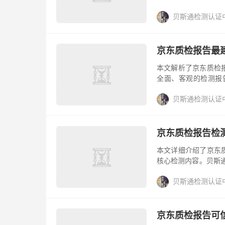
机构，为商家提供全
贝斯通检测认证
质检报告是...
京东质检报告最
本文解析了京东质检
全面、客观的检测报告
询。 在京东等电商平
贝斯通检测认证
份报...
京东质检报告检测
本文详细介绍了京东
核心检测内容。贝斯通
质检报告服务，检测
贝斯通检测认证
平台...
京东质检报告可