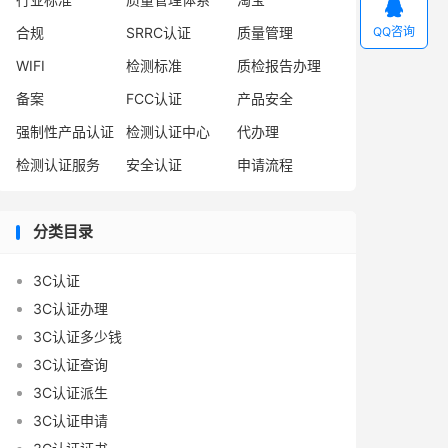

合规
SRRC认证
质量管理
QQ咨询
WIFI
检测标准
质检报告办理
备案
FCC认证
产品安全
强制性产品认证
检测认证中心
代办理
检测认证服务
安全认证
申请流程
分类目录
3C认证
3C认证办理
3C认证多少钱
3C认证查询
3C认证派生
3C认证申请