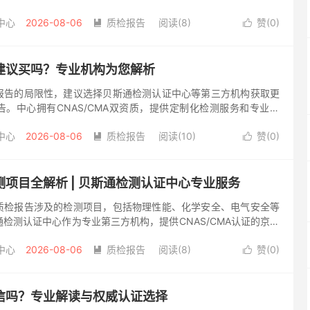
面的指导建议。 在电商平台经营，尤其是京东这样的高品质平台，
中心
2026-08-06
质检报告
阅读(8)
赞(
0
)


建议买吗？专业机构为您解析
报告的局限性，建议选择贝斯通检测认证中心等第三方机构获取更
。中心拥有CNAS/CMA双资质，提供定制化检测服务和专业咨
台购物时，许多消费者都会关注商品详情页中的"质检报告"，但这
中心
2026-08-06
质检报告
阅读(10)
赞(
0
)


项目全解析 | 贝斯通检测认证中心专业服务
质检报告涉及的检测项目，包括物理性能、化学安全、电气安全等
检测认证中心作为专业第三方机构，提供CNAS/CMA认证的京东
周期短，报告权威有效，是商家入驻京东平台的理想选择。 在电商
中心
2026-08-06
质检报告
阅读(8)
赞(
0
)


信吗？专业解读与权威认证选择