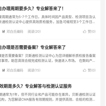
告办理周期要多久？专业解答来了！
理周期通常为5-7个工作日，具体时间因产品类型、检测项目及认
斯通检测认证中心提供高效质检服务，加急可缩短至3个工作日，
机。 在数码产品上市或出口过程中，质检报告是必不可少的通行
邓白氏编码
阅读(20)
赞(
0
)


告办理是否需要备案？专业解答来了
理是否需要备案？贝斯通检测认证中心为您详细解析质检报告备案
意事项，助您高效合规完成检测认证，快速进入市场。 在数码产品
告是必不可少的合规文件之一。许多企业关心数码产品质检报告办
邓白氏编码
阅读(15)
赞(
0
)


有效期是多久？专业解答与检测认证服务
效期通常为1年，但不同行业和产品可能存在差异。贝斯通检测认证
机构，为您解读CMA报告有效期规则，并提供高效、合规的检测认
权威质检报告。 一、CMA质检报告有效期详解 CMA（中国计量