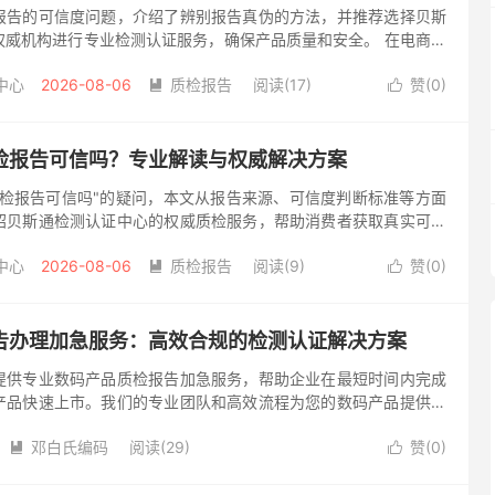
报告的可信度问题，介绍了辨别报告真伪的方法，并推荐选择贝斯
权威机构进行专业检测认证服务，确保产品质量和安全。 在电商平
者会关注商品的质检报告，尤其是京东这样的大型平台。但"京东质
中心
2026-08-06
质检报告
阅读(17)
赞(
0
)


检报告可信吗？专业解读与权威解决方案
质检报告可信吗"的疑问，本文从报告来源、可信度判断标准等方面
绍贝斯通检测认证中心的权威质检服务，帮助消费者获取真实可靠
近年来，随着消费者对商品质量的关注度提升，"京东拍拍严选质检
中心
2026-08-06
质检报告
阅读(9)
赞(
0
)


告办理加急服务：高效合规的检测认证解决方案
提供专业数码产品质检报告加急服务，帮助企业在最短时间内完成
产品快速上市。我们的专业团队和高效流程为您的数码产品提供权
。 在竞争激烈的数码产品市场，快速获得质检报告是企业抢占市场
邓白氏编码
阅读(29)
赞(
0
)

