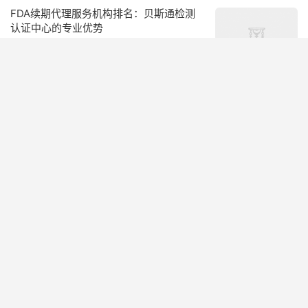
FDA续期代理服务机构排名：贝斯通检测
认证中心的专业优势
2026-06-11
阅读(9)
赞(
0
)

FDA认证续期办理历史数据审查：您的专
业解决方案
2026-06-11
阅读(7)
赞(
0
)

人用药FDA注册代理服务 | 贝斯通检测认证
中心专业指南
2026-06-11
阅读(8)
赞(
0
)

保健品FDA认证续期办理：确保合规与市
场准入的关键步骤
2026-06-11
阅读(8)
赞(
0
)
