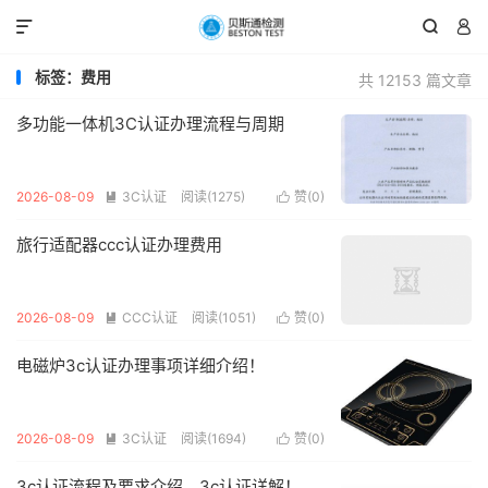



标签：费用
共 12153 篇文章
多功能一体机3C认证办理流程与周期
2026-08-09
3C认证
阅读(1275)
赞(
0
)


旅行适配器ccc认证办理费用
2026-08-09
CCC认证
阅读(1051)
赞(
0
)


电磁炉3c认证办理事项详细介绍！
2026-08-09
3C认证
阅读(1694)
赞(
0
)


3c认证流程及要求介绍、3c认证详解！