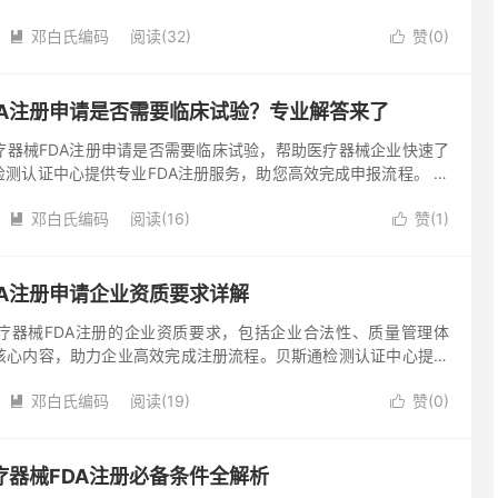
流程，提升产品国际竞争力。 在全球食品贸易日益频繁的今天，
邓白氏编码
阅读(32)
赞(
0
)


DA注册申请是否需要临床试验？专业解答来了
疗器械FDA注册申请是否需要临床试验，帮助医疗器械企业快速了
测认证中心提供专业FDA注册服务，助您高效完成申报流程。 对
，了解FDA注册要求是进入美国市场的关键一步。其中，一类医疗
邓白氏编码
阅读(16)
赞(
1
)


DA注册申请企业资质要求详解
疗器械FDA注册的企业资质要求，包括企业合法性、质量管理体
核心内容，助力企业高效完成注册流程。贝斯通检测认证中心提供
服咨询。 随着全球医疗器械市场的快速发展，美国FDA注册成为
邓白氏编码
阅读(19)
赞(
0
)


疗器械FDA注册必备条件全解析