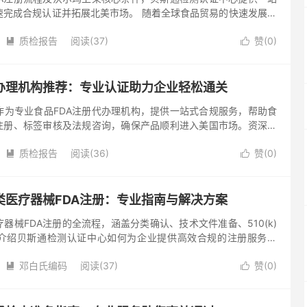
速完成合规认证并拓展北美市场。 随着全球食品贸易的快速发展，
众多企业的战略目标。作为专业检测认证机构，贝斯通检测认证中
质检报告
阅读(37)
赞(
0
)


代办理机构推荐：专业认证助力企业轻松通关
作为专业食品FDA注册代办理机构，提供一站式合规服务，帮助食
A注册、标签审核及法规咨询，确保产品顺利进入美国市场。资深团
避贸易风险。 为什么选择专业食品FDA注册代办理机构？ 美国
质检报告
阅读(36)
赞(
0
)


类医疗器械FDA注册：专业指南与解决方案
器械FDA注册的全流程，涵盖分类确认、技术文件准备、510(k)
介绍贝斯通检测认证中心如何为企业提供高效合规的注册服务支
美国市场。 一、一类医疗器械FDA注册的核心要求 一类医疗器
邓白氏编码
阅读(37)
赞(
0
)

