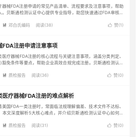
疗器械FDA注册申请的常见产品清单、流程要求及注意事项，帮助
入。贝斯通检测认证中心提供专业指导，助您快速通过FDA审核。
DA监管中风险最低的类别，其注册流程相对简化，但产品合规性仍
邓白氏编码
阅读(38)
赞(
1
)


械FDA注册申请注意事项
类医疗器械FDA注册的核心流程与关键注意事项，涵盖分类判定、
(k)豁免条件等要点，帮助企业高效合规完成注册。贝斯通检测认证
注册辅导服务，助您快速打开国际市场。 一、明确产品分类与注册
质检报告
阅读(36)
赞(
0
)


类医疗器械FDA注册的难点解析
请美国FDA一类注册时，常面临法规理解偏差、技术文件不达标、
。本文深度解析5大核心难点，并介绍贝斯通检测认证中心如何为
案，助力产品高效合规进入美国市场。 一、法规体系差异带来的认
质检报告
阅读(31)
赞(
0
)

