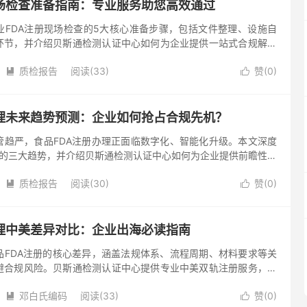
现场检查准备指南：专业服务助您高效通过
业FDA注册现场检查的5大核心准备步骤，包括文件整理、设施自
环节，并介绍贝斯通检测认证中心如何为企业提供一站式合规解决
DA审核。 一、FDA现场检查的重要性 FDA现场检查是食品企业
质检报告
阅读(33)
赞(
0
)


办理未来趋势预测：企业如何抢占合规先机？
管趋严，食品FDA注册办理正面临数字化、智能化升级。本文深度
册的三大趋势，并介绍贝斯通检测认证中心如何为企业提供前瞻性合
品高效进入国际市场。 在全球食品贸易持续增长的背景下，美国
质检报告
阅读(30)
赞(
0
)


办理中美差异对比：企业出海必读指南
品FDA注册的核心差异，涵盖法规体系、流程周期、材料要求等关
避合规风险。贝斯通检测认证中心提供专业中美双轨注册服务，助
 随着全球食品贸易的深化，中美两国FDA注册要求的差异成为企
邓白氏编码
阅读(33)
赞(
0
)

