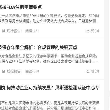
械FDA注册申请要点
一类医疗器械申请FDA注册的关键要点，包括分类界定、510(k)
准备及常见审核问题，助力企业高效完成合规准入。贝斯通检测认
A注册辅导服务，欢迎联系客服咨询。 随着全球防疫需求常态化，
质检报告
阅读(26)
赞(
0
)


记录保存年限全解析：合规管理的关键要点
DA对食品企业注册记录的保存年限要求，帮助企业规避合规风险。
提供专业FDA注册辅导服务，确保企业档案管理符合法规要求，助
场。 一、FDA对食品企业记录保存的核心要求 根据美国《食品安
质检报告
阅读(38)
赞(
0
)


办理如何推动企业可持续发展？贝斯通检测认证中心专
注册不仅是进入国际市场的必备条件，更是实现可持续发展的重要保
DA注册对食品企业的多重影响，并介绍贝斯通检测认证中心如何助