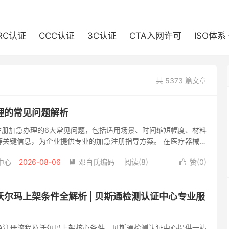
RC认证
CCC认证
3C认证
CTA入网许可
ISO体系
共 5373 篇文章
理的常见问题解析
注册加急办理的6大常见问题，包括适用场景、时间缩短幅度、材料
等关键信息，为企业提供专业的加急注册指导方案。 在医疗器械、
市场时，FDA注册是必不可少的环节。对于急需上市的企业来说，
中心
2026-08-06
邓白氏编码
阅读(8)
赞(
0
)


沃尔玛上架条件全解析 | 贝斯通检测认证中心专业服
DA注册流程及沃尔玛上架核心条件，贝斯通检测认证中心提供一站