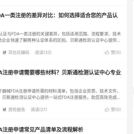
FDA一类注册的差异对比：如何选择适合您的产品认
认证与FDA一类注册的关键差异，包括适用范围、流程要求、技术
助企业快速了解两种认证体系的区别。贝斯通检测认证中心提供专
全球市场准入。 在全球医疗器械市场准入过程中，欧盟CE认证和
邓白氏编码
阅读(32)
赞(
0
)


DA注册申请需要哪些材料？贝斯通检测认证中心专业
疗器械FDA注册申请所需的材料清单，包括企业资质、技术文件、
。贝斯通检测认证中心提供一站式FDA注册服务，助您高效完成合
械出口需求的增长，FDA注册成为企业进入美国市场的必经之路。
质检报告
阅读(27)
赞(
0
)


DA注册申请常见产品清单及流程解析