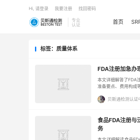
Hi, 请登录
我要注册
找回密码
专业
首页
SR
认证
标签：质量体系
FDA注册加急办
本文详细解答了FDA
准备要点、费用构成
食品或药品进入美国
贝斯通检测认证
加急...
食品FDA注册与
务
本文详细解读食品F