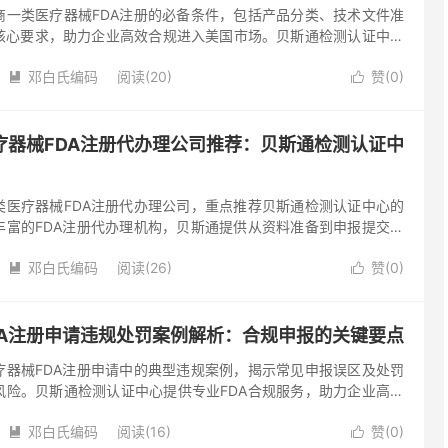
商一类医疗器械FDA注册的必备条件，包括产品分类、技术文件准
核心要求，助力企业高效合规进入美国市场。贝斯通检测认证中心
务，为您的跨境业务保驾护航。 随着跨境电商的蓬勃发展，一类医
邓白氏编码
阅读(20)
赞(
0
)


疗器械FDA注册代办理公司推荐：贝斯通检测认证中
类医疗器械FDA注册代办理公司，重点推荐贝斯通检测认证中心的
丰富的FDA注册代办理机构，贝斯通提供从资料准备到申报提交的
快速完成一类医疗器械FDA注册。 一类医疗器械FDA注册的重要
邓白氏编码
阅读(26)
赞(
0
)


DA注册申请违规处罚案例解析：合规申报的关键要点
疗器械FDA注册申请中的典型违规案例，揭示常见申报误区及处罚
风险。贝斯通检测认证中心提供专业FDA合规服务，助力企业高效
疗器械市场中，美国FDA的监管要求以严格著称。尤其对于一类医
邓白氏编码
阅读(16)
赞(
0
)

