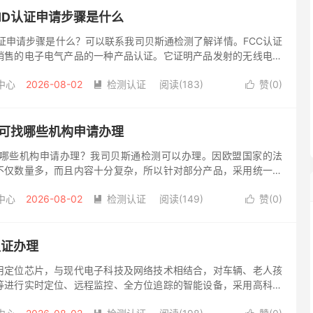
 ID认证申请步骤是什么
D认证申请步骤是什么？可以联系我司贝斯通检测了解详情。FCC认证
销售的电子电气产品的一种产品认证。它证明产品发射的无线电频
（FCC）批准的限制范围内。 美国联邦通信委员会制定了根据发
中心
2026-08-02
检测认证
阅读(183)
赞(
0
)


证可找哪些机构申请办理
找哪些机构申请办理？我司贝斯通检测可以办理。因欧盟国家的法
不仅数量多，而且内容十分复杂，所以针对部分产品，采用统一的
法律对产品提出的一种强制性要求。 CE是一个简称，来源于
中心
2026-08-02
检测认证
阅读(149)
赞(
0
)


认证办理
用定位芯片，与现代电子科技及网络技术相结合，对车辆、老人孩
等进行实时定位、远程监控、全方位追踪的智能设备，采用高科技
带方便，能够广泛应用于生活和工作中。但一般这类产品想要出口