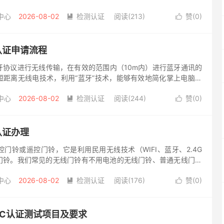
市场是需要办理美国FCC-ID认证的。 什么是FCC-ID认证？ ...
中心
2026-08-02
检测认证
阅读(213)
赞(
0
)


认证申请流程
牙协议进行无线传输，在有效的范围内（10m内）进行蓝牙通讯的
短距离无线电技术，利用“蓝牙”技术，能够有效地简化掌上电脑、
话手机等移动通信终端设备之间的通信。但一般这类蓝牙产品想要
中心
2026-08-02
检测认证
阅读(244)
赞(
0
)


认证办理
门铃或遥控门铃，它是利用民用无线技术（WIFI、蓝牙、2.4G
门铃。我们常见的无线门铃有不用电池的无线门铃、普通无线门铃
一般这类无线产品想要在国内市场销售是需要办理SRRC认证的。
中心
2026-08-02
检测认证
阅读(176)
赞(
0
)


EC认证测试项目及要求