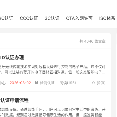
RC认证
CCC认证
3C认证
CTA入网许可
ISO体系
共 4646 篇文章
-ID认证办理
蓝牙无线传输技术实现对远程设备进行控制的电子产品。它不仅可
送”，可以让装有蓝牙的电子器材互相沟通。但一般这类智能电子产
是需要办理美国FCC-ID认证的。 什么是FCC认证？ FCC全...
中心
2026-08-02
检测认证
阅读(195)
赞(
9
)


ID认证申请流程
式智能设备。通过智能手环，用户可以记录日常生活中的锻炼、睡
实时数据，起到通过数据指导健康生活的作用。但一般这类智能电