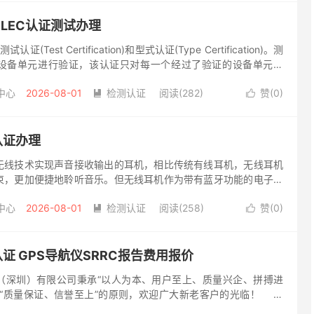
ELEC认证测试办理
认证(Test Certification)和型式认证(Type Certification)。测
设备单元进行验证，该认证只对每一个经过了验证的设备单元有
样设计和制造的一...
中心
2026-08-01
检测认证
阅读(282)
赞(
0
)


认证办理
无线技术实现声音接收输出的耳机，相比传统有线耳机，无线耳机
束，更加便捷地聆听音乐。但无线耳机作为带有蓝牙功能的电子产
生产销售是需要办理SRRC认证的。 蓝牙SRRC认证的必要性
中心
2026-08-01
检测认证
阅读(258)
赞(
0
)


认证 GPS导航仪SRRC报告费用报价
圳）有限公司秉承“以人为本、用户至上、质量兴企、拼搏进
持“质量保证、信誉至上”的原则，欢迎广大新老客户的光临！
无线会为了加强进口和无线电发射设备的生产管理所设立的一个认证