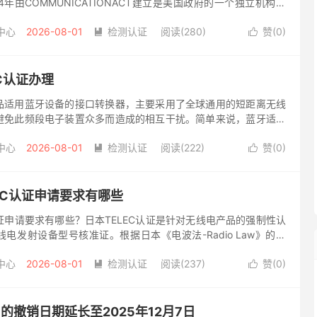
1934年由COMMUNICATIONACT建立是美国政府的一个独立机构，
通过控制无线电...
中心
2026-08-01
检测认证
阅读(280)
赞(
0
)


C认证办理
品适用蓝牙设备的接口转换器，主要采用了全球通用的短距离无线
避免此频段电子装置众多而造成的相互干扰。简单来说，蓝牙适配
耳机等带蓝牙的设备，实现通过蓝牙传输文件。但一般这类蓝牙产
中心
2026-08-01
检测认证
阅读(222)
赞(
0
)


EC认证申请要求有哪些
认证申请要求有哪些？日本TELEC认证是针对无线电产品的强制性认
电发射设备型号核准证。根据日本《电波法-Radio Law》的要
备进行型号核准，即技术法规符合性认证。TELEC认证...
中心
2026-08-01
检测认证
阅读(237)
赞(
0
)


8-1的撤销日期延长至2025年12月7日