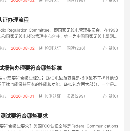
中心
2026-08-02
检测认证
阅读(198)
赞(
0
)


C认证办理流程
adio Regulation Committee，即国家无线电管理委员会，在1998
心和国家无线电频谱管理中心合并，统一为中国国家无线电监测中
和生产无线电发射设备的管理，凡...
中心
2026-08-02
检测认证
阅读(236)
赞(
0
)


测试报告办理要符合哪些标准
报告办理要符合哪些标准？EMC电磁兼容性是指电磁不干扰其他设
备干扰也能保持原本的性能和功能，EMC包含两大部分，一个是电
一个是电磁兼容发射EMI。 CE认证EMC标准简介 EM...
中心
2026-08-01
检测认证
阅读(299)
赞(
0
)


认证测试要符合哪些要求
符合哪些要求？美国FCC认证全称是Federal Communications