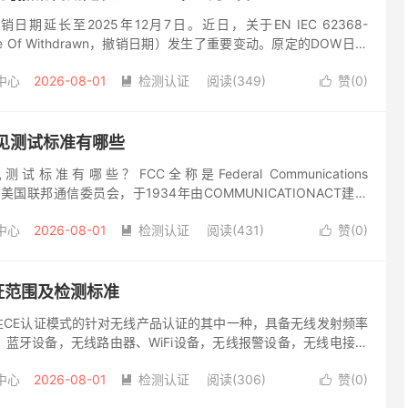
1的撤销日期延长至2025年12月7日。近日，关于EN IEC 62368-
ate Of Withdrawn，撤销日期）发生了重要变动。原定的DOW日期
现已延长至202...
中心
2026-08-01
检测认证
阅读(349)
赞(
0
)


常见测试标准有哪些
标准有哪些？FCC全称是Federal Communications
文为美国联邦通信委员会，于1934年由COMMUNICATIONACT建立
机构，直接对国会负责，FCC通...
中心
2026-08-01
检测认证
阅读(431)
赞(
0
)


认证范围及检测标准
性CE认证模式的针对无线产品认证的其中一种，具备无线发射频率
蓝牙设备，无线路由器、WiFi设备，无线报警设备，无线电接收
等，都需要申请RED认证。 CE-RED认证简称Red认证...
中心
2026-08-01
检测认证
阅读(306)
赞(
0
)

