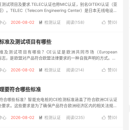
证测试项目及要求.TELEC认证也称MIC认证，别名GITEKI认证（亚
。TELEC（Telecom Engineering Center）是日本无线电设备
册认证机构，M...
中心
2026-08-02
检测认证
阅读(158)
赞(
0
)


理标准及测试项目有哪些
准及测试项目有哪些？CE认证是欧洲共同市场（European
的认证标志，是欧盟对产品符合欧盟法律要求的一种自我声明的方式。CE
的基本安全要求，是产品进入欧洲市场的法定认证标志，也...
中心
2026-08-02
检测认证
阅读(214)
赞(
0
)


办理要符合哪些标准
符合哪些标准？智能充电桩的CE检测标准涵盖了符合欧洲CE认证
全要求。这些要求是为了确保产品符合欧洲经济区内的相关法规，
通。 首先，智能充电桩必须符合欧洲低压指令（LVD）和电磁兼
中心
2026-08-02
检测认证
阅读(235)
赞(
0
)

