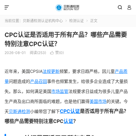



当前位置：
贝斯通检测认证机构中心
检测认证
正文


CPC认证是否适用于所有产品？哪些产品需要
特别注意CPC认证？
2026-08-01
阅读(253)
赞(
0
)

近年来，美国CPSIA
法规更新
频繁，要求日趋严格，因儿童
产品质
量
问题造成的
产品召回
事件也频繁发生，给很多企业造成了大量损
失。那么，如何满足美国
市场监管
法规要求日益成为很多儿童产品
生产商及出口商所面临的难题，也是他们赢得
美国市场
的关键。今
CPC认证
是否适用于所有产品？
天
贝斯通检测
小编带您了解下
哪些产品需要特别注意CPC
认证
？