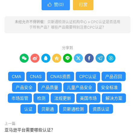
赞(
0
)
打赏

未经允许不得转载：
贝斯通检测认证机构中心
»
CPC认证是否适用
于所有产品？哪些产品需要特别注意CPC认证？
分享到









CMA
CNAS
CNAS资质
CPC认证
产品召回
产品安全
产品质量
儿童产品安全
安全标准
市场监管
检测
法规更新
美国市场
解决方案
认证
贝斯通
贝斯通检测
资质认证
上一篇
亚马逊平台需要哪些认证？