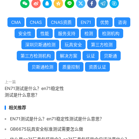









CMA
CNAS
CNAS资质
EN71
优势
咨询
安全性
性能
服务支持
检测
检测机构
深圳贝斯通检测
玩具安全
第三方检测
第三方检测机构
解决方案
认证
贝斯通
贝斯通检测
质量控制
资质认证
上一篇
EN71测试是什么？en71稳定性
测试是什么意思？
相关推荐
EN71测试是什么？en71稳定性测试是什么意思？
GB6675玩具安全标准测试需要怎么做