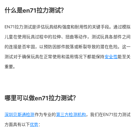
什么是en71拉力测试？
EN71拉力测试是评估玩具结构强度和耐用性的关键手段。通过模拟
儿童在使用玩具过程中的拉伸、扭曲等动作，测试玩具各部件之间
的连接是否牢固，以预防因部件脱落或断裂导致的潜在危险。这一
测试对于确保玩具在正常使用和滥用情况下都能保持
安全性
能至关
重要。
哪里可以做en71拉力测试？
深圳贝斯通检测
作为专业的
第三方检测机构
，我们在EN71拉力测试
方面具有以下
优势
：