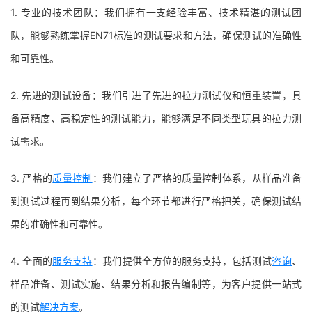
1. 专业的技术团队：我们拥有一支经验丰富、技术精湛的测试团
队，能够熟练掌握EN71标准的测试要求和方法，确保测试的准确性
和可靠性。
2. 先进的测试设备：我们引进了先进的拉力测试仪和恒重装置，具
备高精度、高稳定性的测试能力，能够满足不同类型玩具的拉力测
试需求。
3. 严格的
质量控制
：我们建立了严格的质量控制体系，从样品准备
到测试过程再到结果分析，每个环节都进行严格把关，确保测试结
果的准确性和可靠性。
4. 全面的
服务支持
：我们提供全方位的服务支持，包括测试
咨询
、
样品准备、测试实施、结果分析和报告编制等，为客户提供一站式
的测试
解决方案
。