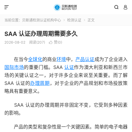



当前位置：
贝斯通检测认证机构中心
检测认证
正文


SAA 认证办理周期需要多久
2026-08-02
阅读(207)
赞(
0
)

在当今
全球化
的商业
环境
中，
产品认证
成为了企业进入
国际市场
的重要门槛。SAA
认证
作为澳大利亚和新西兰市
场的关键认证之一，对于许多企业来说至关重要。而了解
SAA 认证的
办理周期
，对于企业的产品规划和市场投放策
略具有重要意义。
SAA 认证的办理周期并非固定不变，它受到多种因素
的影响。
产品的类型和复杂性是一个关键因素。简单的电子电器