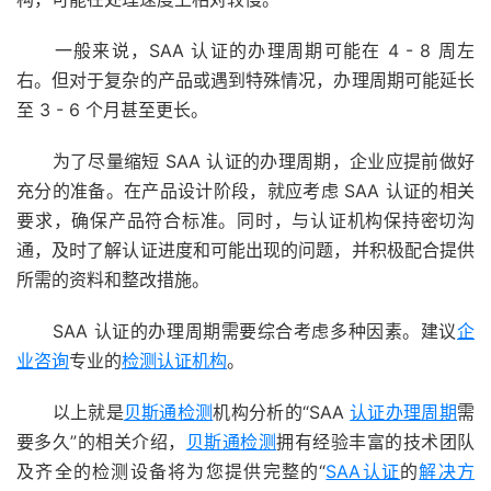
一般来说，SAA 认证的办理周期可能在 4 - 8 周左
右。但对于复杂的产品或遇到特殊情况，办理周期可能延长
至 3 - 6 个月甚至更长。
为了尽量缩短 SAA 认证的办理周期，企业应提前做好
充分的准备。在产品设计阶段，就应考虑 SAA 认证的相关
要求，确保产品符合标准。同时，与认证机构保持密切沟
通，及时了解认证进度和可能出现的问题，并积极配合提供
所需的资料和整改措施。
SAA 认证的办理周期需要综合考虑多种因素。建议
企
业咨询
专业的
检测认证机构
。
以上就是
贝斯通检测
机构分析的“SAA
认证办理周期
需
要多久”的相关介绍，
贝斯通
检测
拥有经验丰富的技术团队
及齐全的检测设备将为您提供完整的“
SAA认证
的
解决方