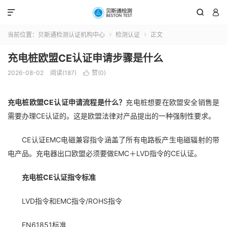



当前位置：
贝斯通检测认证机构中心
检测认证
正文


充电桩欧盟CE认证申请步骤是什么
2026-08-02
阅读(187)
赞(
0
)

充电桩
欧盟CE认证申请流程是什么？
充电桩想要在欧盟安全销售是
需要办理CE认证的。这是欧盟法律对产品提出的一种强制性要求。
CE认证EMC电磁兼容指令涵盖了所有电路板产生电磁辐射的带
电产品。充电器出口欧盟必须要做EMC＋LVD指令的CE认证。
充电桩CE认证指令标准
LVD指令和EMC指令/ROHS指令
EN61851标准