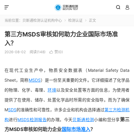



当前位置：
贝斯通检测认证机构中心
检测认证
正文


第三方MSDS审核如何助力企业国际市场准
入？
2026-08-02
阅读(148)
赞(
0
)

在现代工业生产中，物质安全数据表（Material Safety Data
Sheet，简称
MSDS
）是一份至关重要的文件。它详细描述了化学品
的物理、化学、毒理、
环境
以及安全处置等方面的信息，为使用者
提供了在使用、储存、处置化学品时所需的安全指导。而为了确保
M
SDS
的准确性和可靠性，许多企业和机构会选择通过
第三方检测机
第三
构
进行
MSDS检测报告
的办理。今天
贝斯通检测
小编和您分享
方MSDS审核如何助力企业
国际市场准入
？