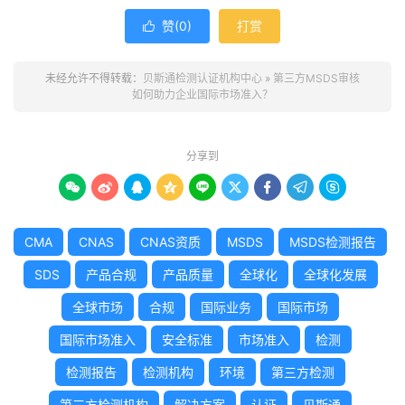
赞(
0
)
打赏

未经允许不得转载：
贝斯通检测认证机构中心
»
第三方MSDS审核
如何助力企业国际市场准入？
分享到









CMA
CNAS
CNAS资质
MSDS
MSDS检测报告
SDS
产品合规
产品质量
全球化
全球化发展
全球市场
合规
国际业务
国际市场
国际市场准入
安全标准
市场准入
检测
检测报告
检测机构
环境
第三方检测
第三方检测机构
解决方案
认证
贝斯通