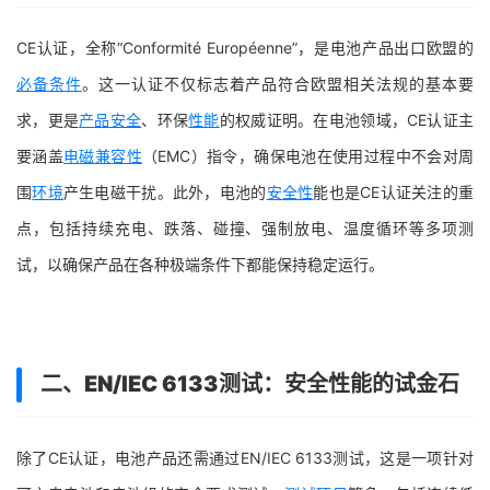
CE认证，全称“Conformité Européenne”，是电池产品出口欧盟的
必备条件
。这一认证不仅标志着产品符合欧盟相关法规的基本要
求，更是
产品安全
、环保
性能
的权威证明。在电池领域，CE认证主
要涵盖
电磁兼容性
（EMC）指令，确保电池在使用过程中不会对周
围
环境
产生电磁干扰。此外，电池的
安全性
能也是CE认证关注的重
点，包括持续充电、跌落、碰撞、强制放电、温度循环等多项测
试，以确保产品在各种极端条件下都能保持稳定运行。
二、EN/IEC 6133测试：安全性能的试金石
除了CE认证，电池产品还需通过EN/IEC 6133测试，这是一项针对