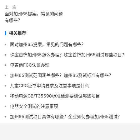
上一篇
面对加州65提案，常见的问题
有哪些？
相关推荐
面对加州65提案，常见的问题有哪些？
珠宝首饰加州65怎么办理？珠宝首饰加州65测试哪些项目？
电吉他FCC认证办理
加州65测试范围涵盖哪些？加州65测试标准有哪些？
儿童CPC证书申请要求及注意事项是什么
移动电源GB/T35590标准检测要测试哪些项目
电器安全测试的注意事项
加州65测试项目具体有哪些？企业如何办理加州65测试？