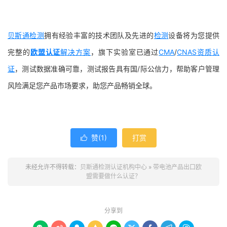
贝斯通检测
拥有经验丰富的技术团队及先进的
检测
设备将为您提供
完整的
欧盟认证
解决方案
，旗下实验室已通过
CMA
/
CNAS
资质认
证
，测试数据准确可靠，测试报告具有国/际公信力，帮助客户管理
风险满足您产品市场要求，助您产品畅销全球。
赞(
1
)
打赏

未经允许不得转载：
贝斯通检测认证机构中心
»
带电池产品出口欧
盟需要做什么认证？
分享到