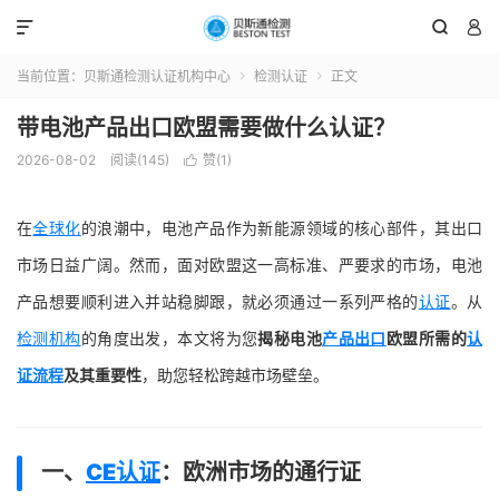



当前位置：
贝斯通检测认证机构中心
检测认证
正文


带电池产品出口欧盟需要做什么认证？
2026-08-02
阅读(145)
赞(
1
)

在
全球化
的浪潮中，电池产品作为新能源领域的核心部件，其出口
市场日益广阔。然而，面对欧盟这一高标准、严要求的市场，电池
产品想要顺利进入并站稳脚跟，就必须通过一系列严格的
认证
。从
检测机构
的角度出发，本文将为您
揭秘电池
产品出口
欧盟所需的
认
证流程
及其重要性
，助您轻松跨越市场壁垒。
一、
CE认证
：欧洲市场的通行证