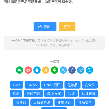
风险满足您产品市场要求，助您产品畅销全球。
赞(
0
)
打赏

未经允许不得转载：
贝斯通检测认证机构中心
»
LFGB是什么认证，
LFGB测试适用于哪些国家？
分享到









CMA
CNAS
CNAS资质
化妆品
安全性
检测
欧盟市场
解决方案
认证
认证要求
贝斯通
贝斯通检测
资质认证
食品安全