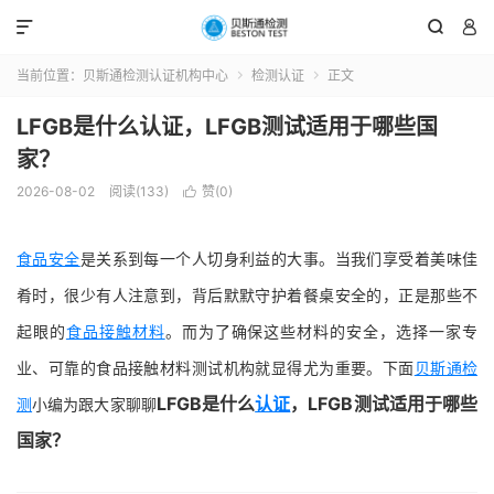



当前位置：
贝斯通检测认证机构中心
检测认证
正文


LFGB是什么认证，LFGB测试适用于哪些国
家？
2026-08-02
阅读(133)
赞(
0
)

食品安全
是关系到每一个人切身利益的大事。当我们享受着美味佳
肴时，很少有人注意到，背后默默守护着餐桌安全的，正是那些不
起眼的
食品接触材料
。而为了确保这些材料的安全，选择一家专
业、可靠的食品接触材料测试机构就显得尤为重要。下面
贝斯通检
LFGB是什么
认证
，LFGB测试适用于哪些
测
小编为跟大家聊聊
国家？