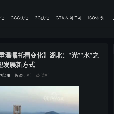
认证
CCC认证
3C认证
CTA入网许可
ISO体系
重温嘱托看变化】湖北：“光”“水”之
塑发展新方式
闻资讯
阅读(886)
赞(
0
)
