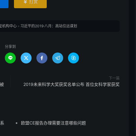
打赏

证机构中心
»
习近平的2019·八月：高站位远谋划
分享到





下一篇
被
2019未来科学大奖获奖名单公布 首位女科学家获奖
蒙系
欧盟CE报告办理需要注意哪些问题