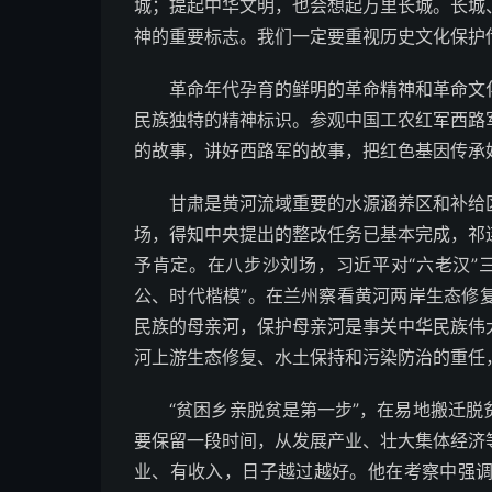
城；提起中华文明，也会想起万里长城。长城
神的重要标志。我们一定要重视历史文化保护
革命年代孕育的鲜明的革命精神和革命文化
民族独特的精神标识。参观中国工农红军西路
的故事，讲好西路军的故事，把红色基因传承
甘肃是黄河流域重要的水源涵养区和补给区
场，得知中央提出的整改任务已基本完成，祁
予肯定。在八步沙刘场，习近平对“六老汉”
公、时代楷模”。在兰州察看黄河两岸生态修
民族的母亲河，保护母亲河是事关中华民族伟
河上游生态修复、水土保持和污染防治的重任
“贫困乡亲脱贫是第一步”，在易地搬迁脱
要保留一段时间，从发展产业、壮大集体经济
业、有收入，日子越过越好。他在考察中强