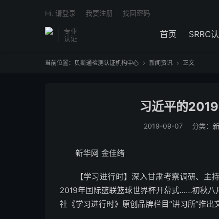
Hi, 请登录
我要注册
找回密码
专业
首页
SRRC
认证
当前位置：
贝斯通检测认证机构中心
新闻资讯
正文


习近平的201
2019-09-07
分类：
新华网 金佳绪
【学习进行时】深入甘肃考察调研、主持中
2019年国际篮联篮球世界杯开幕式……初秋
社《学习进行时》原创品牌栏目“讲习所”推出