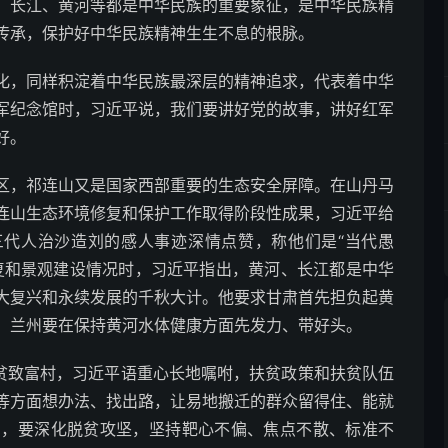
、长江、黄河等都是中华民族的重要象征，是中华民族精
传承，保护好中华民族精神生生不息的根脉。
，同样积淀着中华民族最深层的精神追求，代表着中华
军纪念馆时，习近平说，我们要讲好党的故事，讲好红军
好。
，祁连山又是国家西部重要的生态安全屏障。在山丹马
连山生态环境修复和保护工作取得阶段性成果，习近平给
三代人治沙造刘的感人事迹深情点赞，称他们是“当代愚
复和景观建设情况时，习近平指出，黄河、长江都是中华
大复兴和永续发展的千秋大计。他要求甘肃首先担负起黄
，兰州要在保持黄河水体健康方面先发力、带好头。
贫致富村，习近平语重心长地嘱咐，扶贫政策和扶贫队伍
等方面想办法、找出路，让易地搬迁的群众留得住、能就
调，要深化脱贫攻坚，坚持靶心不偏、焦点不散、标准不