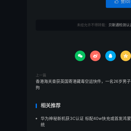
赞(
0
)

未经允许不得转载：
贝斯通检测认




上一篇
香港海关查获英国寄港藏毒空运快件，一名26岁男子
拘
相关推荐
华为神秘新机获3C认证 标配40w快充或首发鸿
统