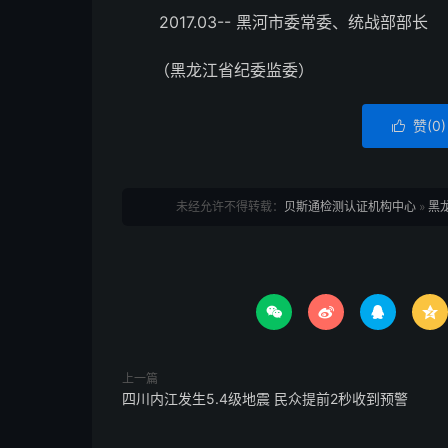
2017.03-- 黑河市委常委、统战部部长
（黑龙江省纪委监委）
赞(
0
)

未经允许不得转载：
贝斯通检测认证机构中心
»
黑




上一篇
四川内江发生5.4级地震 民众提前2秒收到预警