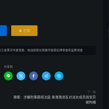
打赏

龙江省黑河市委常委、统战部部长郭建华接受纪律审查和监察调查
分享到





下一篇
港媒：涉嫌刑事藐视法庭 香港激进反对派女成员钱宝芬
被拘捕