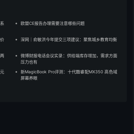
蒙系
欧盟CE报告办理需要注意哪些问题
售价
深网｜俞敏洪今年提交三项建议：聚焦城乡教育均衡
”两
微博财报电话会议实录：供给端库存增加，需求方面
压力也有
8元
新MagicBook Pro评测：十代酷睿配MX350 高色域
屏幕养眼