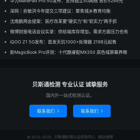
华为MatePad Pro 5G发布：支持独立5G网络 售价5299元
深网｜俞敏洪今年提交三项建议：聚焦城乡教育均衡
沈南鹏两会提案：医疗改革要“硬实力”和“软实力”两手抓
微博财报电话会议实录：供给端库存增加，需求方面压力也有
iQOO Z1 5G发布：首发天玑1000+处理器 2198元起售
新MagicBook Pro评测：十代酷睿配MX350 高色域屏幕养眼
贝斯通检测 专业认证 诚挚服务
国内外一站式检测认证。
联系我们
联系我们


© 2010-2025
贝斯通检测认证机构中心
网站地图