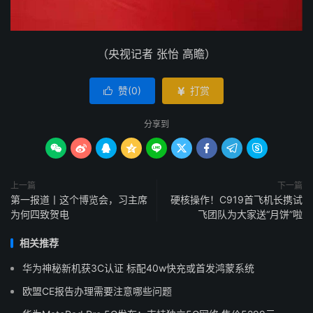
（央视记者 张怡 高瞻）
赞(
0
)
打赏


分享到









上一篇
下一篇
第一报道丨这个博览会，习主席
硬核操作！C919首飞机长携试
为何四致贺电
飞团队为大家送“月饼”啦
相关推荐
华为神秘新机获3C认证 标配40w快充或首发鸿蒙系统
欧盟CE报告办理需要注意哪些问题