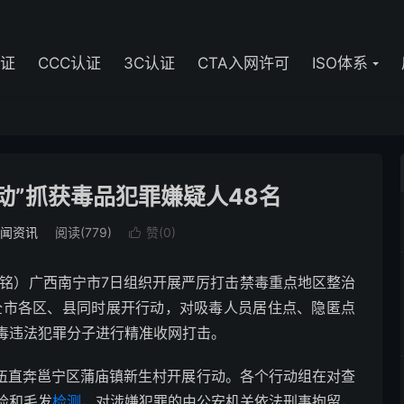
认证
CCC认证
3C认证
CTA入网许可
ISO体系
动”抓获毒品犯罪嫌疑人48名
闻资讯
阅读(779)
赞(
0
)

铭）广西南宁市7日组织开展严厉打击禁毒重点地区整治
在全市各区、县同时展开行动，对吸毒人员居住点、隐匿点
毒违法犯罪分子进行精准收网打击。
伍直奔邕宁区蒲庙镇新生村开展行动。各个行动组在对查
检和毛发
检测
，对涉嫌犯罪的由公安机关依法刑事拘留，