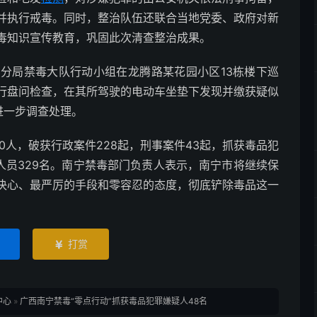
并执行戒毒。同时，整治队伍还联合当地党委、政府对新
毒知识宣传教育，巩固此次清查整治成果。
局禁毒大队行动小组在龙腾路某花园小区13栋楼下巡
行盘问检查，在其所驾驶的电动车坐垫下发现并缴获疑似
进一步调查处理。
0人，破获行政案件228起，刑事案件43起，抓获毒品犯
毒人员329名。南宁禁毒部门负责人表示，南宁市将继续保
决心、最严厉的手段和零容忍的态度，彻底铲除毒品这一
打赏

中心
»
广西南宁禁毒“零点行动”抓获毒品犯罪嫌疑人48名