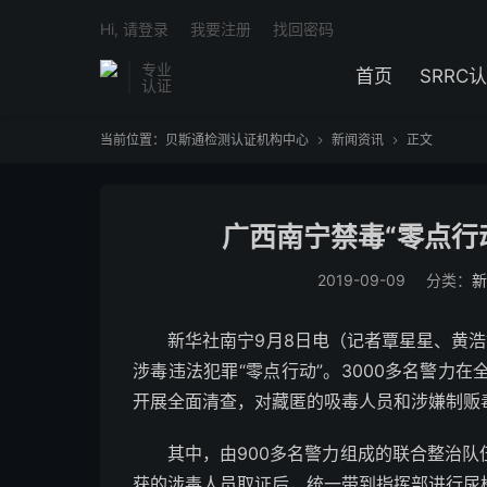
Hi, 请登录
我要注册
找回密码
专业
首页
SRRC
认证
当前位置：
贝斯通检测认证机构中心
新闻资讯
正文


广西南宁禁毒“零点行
2019-09-09
分类：
新
新华社南宁9月8日电（记者覃星星、黄浩
涉毒违法犯罪“零点行动”。3000多名警力
开展全面清查，对藏匿的吸毒人员和涉嫌制贩
其中，由900多名警力组成的联合整治队
获的涉毒人员取证后，统一带到指挥部进行尿