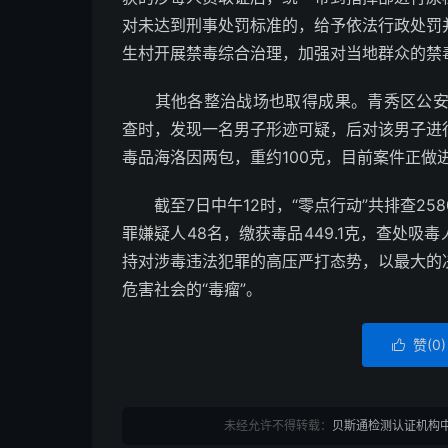
对未达到刑事处罚标准的，给予依法行政处罚
生村开展禁毒综合治理，加强对当地群众的禁
其他各整治战场也取得成果。青秀区公安分
查时，发现一名男子形迹可疑，后对该男子进
毒品海洛因两包，重约100克，目前案件正做
截至7日中午12时，“零点行动”共排查258
罪嫌疑人48名，缴获毒品449.1克，查处吸
持对涉毒违法犯罪的高压严打态势，以最大的
危害社会的“毒瘤”。
赞(
0
)

未经允许不得转载：
贝斯通检测认证机构