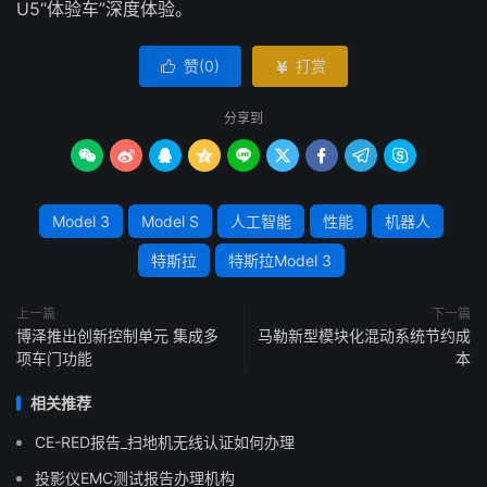
U5“体验车”深度体验。
赞(
0
)
打赏


分享到









Model 3
Model S
人工智能
性能
机器人
特斯拉
特斯拉Model 3
上一篇
下一篇
博泽推出创新控制单元 集成多
马勒新型模块化混动系统节约成
项车门功能
本
相关推荐
CE-RED报告_扫地机无线认证如何办理
投影仪EMC测试报告办理机构