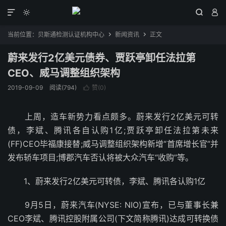




当前位置：
贝斯通检测认证机构中心
新闻资讯
正文


蔚来发行2亿美元债券、贾跃亭卸任法拉第
CEO、威马调整组织架构
2019-09-09
阅读(794)
赞(
0
)

上周，造车新势力看点颇多。蔚来发行2亿美元可转
债，李斌、腾讯各自认购1亿;贾跃亭卸任法拉第未来
(FF)CEO毕福康接替;威马调整组织架构新增“首席增长官”并
发布轿车项目;博郡汽车否认将被大众汽车“收购”等。
1、蔚来发行2亿美元可转债，李斌、腾讯各认购1亿
9月5日，蔚来汽车(NYSE: NIO)宣布，已与董事长兼
CEO李斌、腾讯控股附属公司(下文简称腾讯)达成可转换债