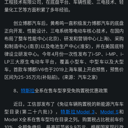
工程技术有限公司，在底盘平台、车辆性能、三电技术、轻
量化工艺等方面积累了多年经验。
创立博郡汽车后，黄希鸣一直积极发力博郡汽车的底盘
正向开发、性能设计、三电系统等电动车核心技术，在国内
布局了整车性能中心(北京)、研发和营销中心(上海)、采购
和制造中心(南京)以及电池生产中心(淮安)，并在美国底特
律设立研发中心。今年4月份一次性发布了i-SP、i-MP、i-
LP三大原生电动车平台，覆盖小型车、中型车以及大型
车，首款车博郡iV6也于2019上海车展上开启预售，预售价
区间为25-35万元(补贴前)。(来源：汽车之家)
8、
特斯拉
全系在售车型享受免购置税优惠政策
近日，工信部发布了《免征车辆购置税的新能源汽车车
型目录(第二十六批)》，
特斯拉Model 3
、
Model S
和
Model X全系在售车型均在目录之列。购置税占比税前车价
10%，全额免缴后，最高可节省9.9万元。根据国家现行政