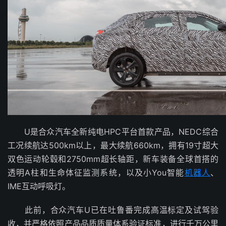
U是合众汽车全新纯电HPC平台首款产品，NEDC综合
工况续航达500km以上，最大续航660km，拥有19寸超大
双色运动轮毂和2750mm超长轴距，新车装备全球首搭的
透明A柱和生命体征监测系统，以及小You智能
机器人
、
IME互动呼吸灯。
此前，合众汽车U已在吐鲁番完成高温标定及试驾验
收，并严格依照产品品质质量体系验证标准，进行千万公里