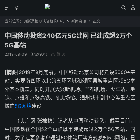




当前位置：
贝斯通检测认证机构中心
新闻资讯
正文


中国移动投资240亿元5G建网 已建成超2万个
5G基站
2019-09-09
阅读(901)
赞(
0
)

[
摘要
]2019年9月底前，中国移动北京公司将建设5000+基
站，实现南四环以北的五环区域和郊区县城重点区域5G室
外基本覆盖。同时开展大兴新机场、首都机场、火车站、地
铁、京雄和京张高铁、冬奥场馆、通州城市副中心等重点区
域的
5G网络
建设。
（央广网 张棉棉）记者从中国移动获悉，截至目前，
中国移动在全国52个重点城市建成超过2万个5G基站，同
时，为了让更多客户通过5G体验厅等方式感知5G网络，已