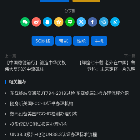
分享到









5G网络
带宽
性能
手机
上一篇
下一篇
【中国稳健前行】锻造中华民族
【辉煌七十载·老外在中国】鲁
伟大复兴的中流砥柱
登科：未来定将一片光明
相关推荐
车载终端交通部JT794-2019过检 车载终端过检办理流程介绍
随身听美国FCC-ID证书办理机构
数码设备美国FCC-ID检测办理机构
投影仪EMC测试报告办理机构
UN38.3报告-电池UN38.3认证办理标准流程