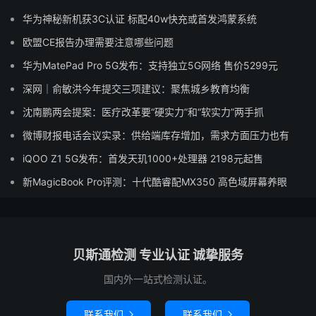
华为神秘新机获3C认证 标配40w快充或首发鸿蒙系统
欧盟CE报告办理需要注意哪些问题
华为MatePad Pro 5G发布：支持独立5G网络 售价5299元
深网｜俞敏洪今年提交三项建议：聚焦城乡教育均衡
沈南鹏两会提案：医疗改革要“硬实力”和“软实力”两手抓
微博财报电话会议实录：供给端库存增加，需求方面压力也有
iQOO Z1 5G发布：首发天玑1000+处理器 2198元起售
新MagicBook Pro评测：十代酷睿配MX350 高色域屏幕养眼
贝斯通检测 专业认证 诚挚服务
国内外一站式检测认证。
联系我们
联系我们

