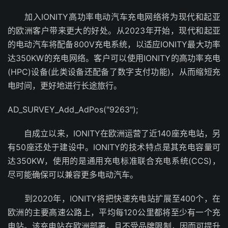
加入IONITY高功率电动汽车充电网络将为现代和起亚
的欧洲客户带来更大的好处。从2023年开始，现代和起亚
的电动汽车将配备800V充电系统，以适应IONITY最大功率
达350KW的充电网络。客户可以使用IONITY的高功率充电
(HPC)设备(此类设备还配备了数字支付功能)，从而缩短充
电时间，更好地进行长途旅行。
AD_SURVEY_Add_AdPos("9263");
自成立以来，IONITY在欧洲运营了近140座充电站，另
有50座还处于建设中。IONITY的技术特点是其充电容量可
达350KW，使用的是通用充电标准联合充电系统(CCS)，
尽可能确保可以兼容更多电动汽车。
到2020年，IONITY将把快速充电站扩展至400个，在
欧洲的主要高速公路上，平均每120公里都将至少有一个充
电站。该充电站在欧洲部署，且不受品牌限制，因而可提升