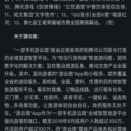
10、腾讯游戏《剑侠情缘》“忘忧酒馆”IP餐饮体验综合体;
11、阅文集团“文字夜市”；12、“QQ音乐|全民K歌”·唱游红
河；13、第七届王者荣耀城市赛全国赛揭幕战。（完）
关于游云南：
“一部手机游云南”是由云南省政府和腾讯公司联合打造
的全域旅游智慧平台。为“吃住行游购娱”等旅游问题，提供
数字化的解决方案；旨在整治旅游乱象、推动文旅产业全面
升级。其中，面向游客的“游云南”App和小程序，提供覆盖
全省的诚信服务，是权威、全面、便利、优惠的目的地智慧
旅游服务平台。看实时直播、订精品线路、出行租车包车、
买门票、识花草、找厕所、语音导览、一键投诉、诚选购
物…多场景功能，让旅游体验自由自在，政府服务无处不
在。“游云南”App作为“一部手机游云南”全域智慧旅游平台
面向游客的端口，截至2019年8月底用户人数超过300万，
月活跃用户超过100万，而“游云南”整体产品体系和运营体