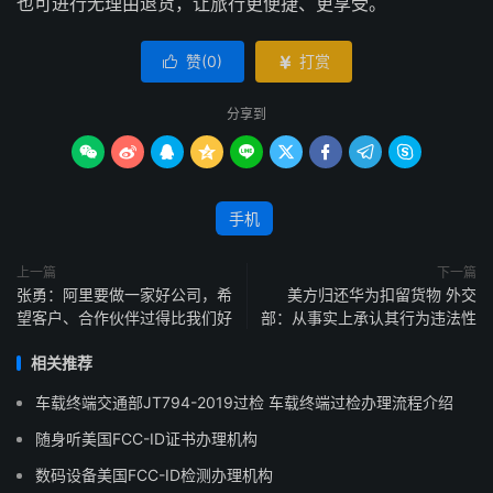
也可进行无理由退货，让旅行更便捷、更享受。
赞(
0
)
打赏


分享到









手机
上一篇
下一篇
张勇：阿里要做一家好公司，希
美方归还华为扣留货物 外交
望客户、合作伙伴过得比我们好
部：从事实上承认其行为违法性
相关推荐
车载终端交通部JT794-2019过检 车载终端过检办理流程介绍
随身听美国FCC-ID证书办理机构
数码设备美国FCC-ID检测办理机构