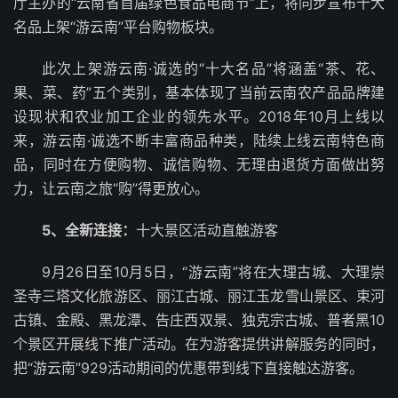
厅主办的“云南省首届绿色食品电商节”上，将同步宣布十大
名品上架“游云南”平台购物板块。
此次上架游云南·诚选的“十大名品”将涵盖“茶、花、
果、菜、药”五个类别，基本体现了当前云南农产品品牌建
设现状和农业加工企业的领先水平。2018年10月上线以
来，游云南·诚选不断丰富商品种类，陆续上线云南特色商
品，同时在方便购物、诚信购物、无理由退货方面做出努
力，让云南之旅“购”得更放心。
5、
全新连接：
十大景区活动直触游客
9月26日至10月5日，“游云南”将在大理古城、大理崇
圣寺三塔文化旅游区、丽江古城、丽江玉龙雪山景区、束河
古镇、金殿、黑龙潭、告庄西双景、独克宗古城、普者黑10
个景区开展线下推广活动。在为游客提供讲解服务的同时，
把“游云南”929活动期间的优惠带到线下直接触达游客。