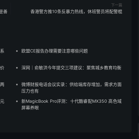
下一篇
是善
香港警方推10条反暴力热线，休班警员将配警棍
蒙系
欧盟CE报告办理需要注意哪些问题
售价
深网｜俞敏洪今年提交三项建议：聚焦城乡教育均衡
”两
微博财报电话会议实录：供给端库存增加，需求方面
压力也有
8元
新MagicBook Pro评测：十代酷睿配MX350 高色域
屏幕养眼