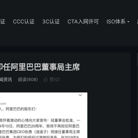
认证
CCC认证
3C认证
CTA入网许可
ISO体系
卸任阿里巴巴董事局主席
闻资讯
阅读(908)
赞(
0
)
