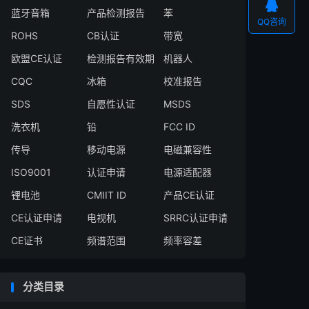

蓝牙音箱
产品检测报告
苯
QQ咨询
ROHS
CB认证
带宽
欧盟CE认证
检测报告有效期
机器人
CQC
冰箱
校准报告
SDS
自愿性认证
MSDS
洗衣机
铅
FCC ID
传导
移动电源
电磁兼容性
ISO9001
认证申请
电源适配器
锂电池
CMIIT ID
产品CE认证
CE认证申请
电视机
SRRC认证申请
CE证书
频谱范围
频率容差
分类目录