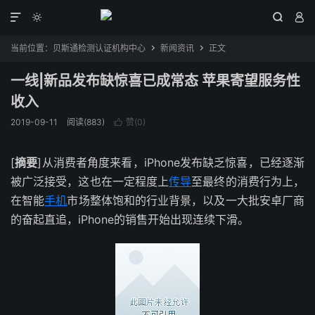




当前位置：
贝斯通检测认证机构中心
新闻资讯
正文


一线|新品发布缺惊喜已成常态 苹果寄望服务性
收入
2019-09-11
阅读(883)
赞(
0
)

[
摘要
]从消费者角度来看，iPhone发布缺乏惊喜，已经逐渐
被广泛接受，这也在一定程度上
传导
至最终的消费行为上，
在智能
手机
市场整体饱和的行业背景，以及一大批安卓厂商
的奋起直追，iPhone的销售开始出现连续下滑。