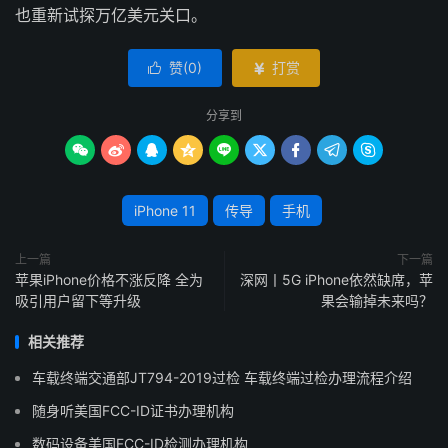
也重新试探万亿美元关口。
赞(
0
)
打赏


分享到









iPhone 11
传导
手机
上一篇
下一篇
苹果iPhone价格不涨反降 全为
深网丨5G iPhone依然缺席，苹
吸引用户留下等升级
果会输掉未来吗？
相关推荐
车载终端交通部JT794-2019过检 车载终端过检办理流程介绍
随身听美国FCC-ID证书办理机构
数码设备美国FCC-ID检测办理机构