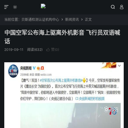




当前位置：
贝斯通检测认证机构中心
新闻资讯
正文


中国空军公布海上驱离外机影音 飞行员双语喊
话
2019-09-11
阅读(632)
赞(
0
)
