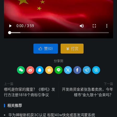
赞(
0
)
打赏


分享到









上一篇
下一篇
哪吒是你家的魔童？《哪吒》发
开发商资金紧张急着卖房，今年
行方注册1818个商标引争议
楼市“金九银十”会来吗？
相关推荐
华为神秘新机获3C认证 标配40w快充或首发鸿蒙系统