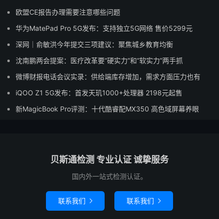
欧盟CE报告办理需要注意哪些问题
华为MatePad Pro 5G发布：支持独立5G网络 售价5299元
深网｜俞敏洪今年提交三项建议：聚焦城乡教育均衡
沈南鹏两会提案：医疗改革要“硬实力”和“软实力”两手抓
微博财报电话会议实录：供给端库存增加，需求方面压力也有
iQOO Z1 5G发布：首发天玑1000+处理器 2198元起售
新MagicBook Pro评测：十代酷睿配MX350 高色域屏幕养眼
贝斯通检测 专业认证 诚挚服务
国内外一站式检测认证。
联系我们
联系我们

