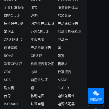
企业标准备案
淘宝
质量管理体系
SRRC认证
WIFI
FCC认证
质检报告办理
强制性产品认证
产品质检报告
笔记本
办理CE认证
深圳贝斯通检测
CE认证证书
平板电脑
亚马逊
蓝牙音箱
产品检测报告
苯
ROHS
CB认证
带宽
欧盟CE认证
检测报告有效期
机器人
CQC
冰箱
校准报告
SDS
自愿性认证
MSDS
洗衣机
铅
FCC ID

传导
移动电源
电磁兼容性
微信咨询
ISO9001
认证申请
电源适配器