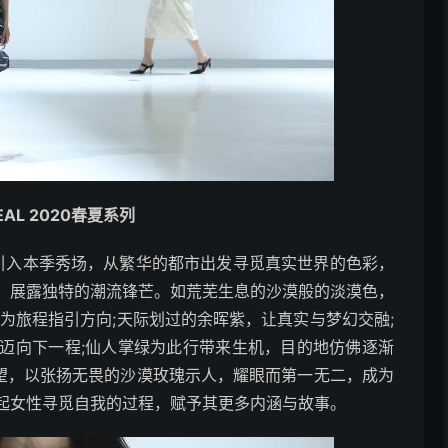
EAL 2020春夏系列
色引入本季秀场，从繁华的都市出发寻觅真实世界的色彩，
，展露独特的潮流锋芒。如荒芜生息的沙漠般的淡漠色，
为旅程指引方向;天际划过的余晖紫，让真实与梦幻交融;
迈向下一程;仙人掌绿为此行带来生机，目的地仿佛逐渐
的渴望，以张扬无畏的沙漠玫瑰示人，耀眼而第一无二，成为
起女性寻觅自我的过程，赋予其更多内涵与故事。