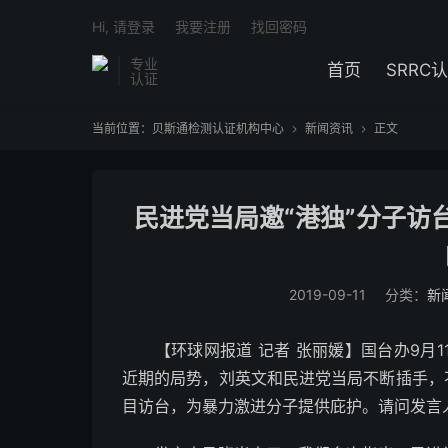
Hi, 请登录
我要注册
找回密码
专业
首页
SRRC
认证
当前位置：
贝斯通检测认证机构中心
新闻资讯
正文


民进党当局邀“港独”分子访
2019-09-11
分类：
新
【环球网报道 记者 张丽媛】国台办9月1
近期的局势，刘英文和民进党当局不断插手，
目访台，为暴力激进分子提供庇护。请问发言