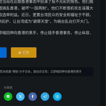
当局在近期香港事态中扮演了极不光彩的角色。他们煽
图搞乱香港，破坏“一国两制”。他们不断借机攻击诬蔑大
取选举利益。近日，更置台湾民众的安全和福祉于不顾，
供庇护，让台湾成为“避罪天堂”，为祸台乱台打开大门。
缩回伸向香港的黑手，停止插手香港事务，停止纵容、
。
打赏

党当局邀“港独”分子访台，国台办正告：立即缩回伸向香港的黑手
分享到




