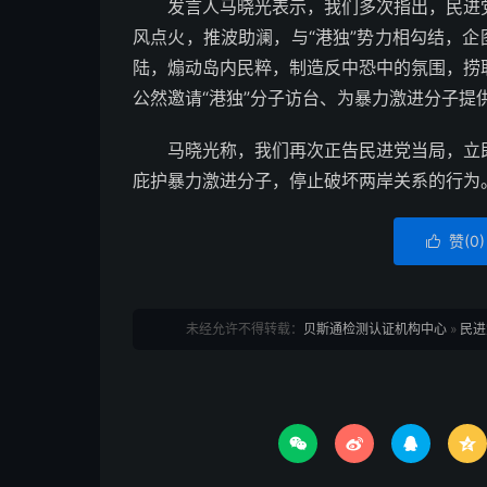
发言人马晓光表示，我们多次指出，民进党
风点火，推波助澜，与“港独”势力相勾结，企
陆，煽动岛内民粹，制造反中恐中的氛围，捞
公然邀请“港独”分子访台、为暴力激进分子提
马晓光称，我们再次正告民进党当局，立即
庇护暴力激进分子，停止破坏两岸关系的行为
赞(
0
)

未经允许不得转载：
贝斯通检测认证机构中心
»
民进



