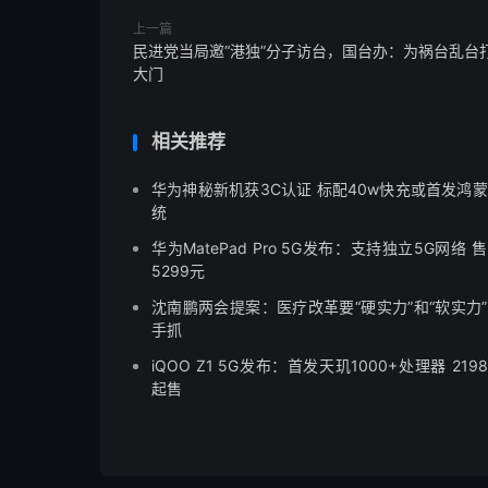
上一篇
民进党当局邀“港独”分子访台，国台办：为祸台乱台
大门
相关推荐
华为神秘新机获3C认证 标配40w快充或首发鸿
统
华为MatePad Pro 5G发布：支持独立5G网络 
5299元
沈南鹏两会提案：医疗改革要“硬实力”和“软实力
手抓
iQOO Z1 5G发布：首发天玑1000+处理器 219
起售