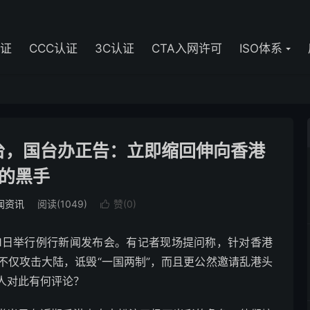
认证
CCC认证
3C认证
CTA入网许可
ISO体系
台，国台办正告：立即缩回伸向香港
的黑手
闻资讯
阅读(1049)
赞(
0
)

1日举行例行新闻发布会。有记者现场提问称，针对香港
不仅攻击大陆，诋毁“一国两制”，而且更公然邀请乱港头
人对此有何评论？