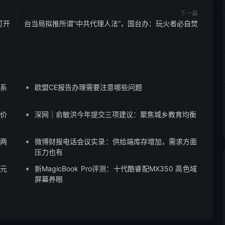
下一篇
打开
台当局拟推所谓“中共代理人法”，国台办：玩火者必自焚
蒙系
欧盟CE报告办理需要注意哪些问题
售价
深网｜俞敏洪今年提交三项建议：聚焦城乡教育均衡
”两
微博财报电话会议实录：供给端库存增加，需求方面
压力也有
8元
新MagicBook Pro评测：十代酷睿配MX350 高色域
屏幕养眼