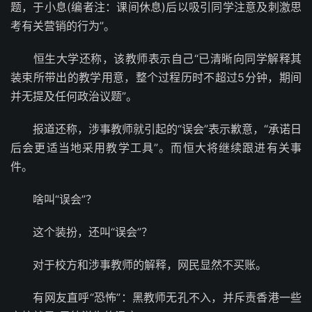
题，于小息(编者注：课间休息)后以吸引同学注意及刺激思
考有关营销的行为”。
恒生大学还称，该教师表示自己“已清晰向同学解释其
装束所带出的教学用意，整个过程历时不超过5分钟，期间
并无提及任何政治议题”。
报道还称，涉事教师就引起的“误会”表示歉意，“承诺日
后会更适当地采用教学工具”。而恒大将继续跟进有关事
件。
啥叫“误会”？
这个装扮，还叫“误会”？
对于校方和涉事教师的解释，网民显然不买账。
有网友直呼“恐怖”：黑教师无孔不入，并斥责香港一些