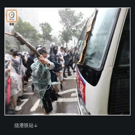
烧港铁站↓