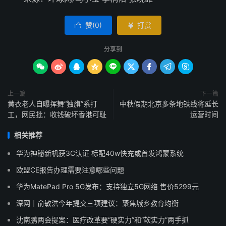
赞(
0
)
打赏


分享到









上一篇
下一篇
黄衣老人自曝挥舞“独旗”系打
中秋假期北京多条地铁线将延长
工，网民批：收钱破坏香港可耻
运营时间
相关推荐
华为神秘新机获3C认证 标配40w快充或首发鸿蒙系统
欧盟CE报告办理需要注意哪些问题
华为MatePad Pro 5G发布：支持独立5G网络 售价5299元
深网｜俞敏洪今年提交三项建议：聚焦城乡教育均衡
沈南鹏两会提案：医疗改革要“硬实力”和“软实力”两手抓