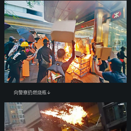
向警察扔燃烧瓶↓