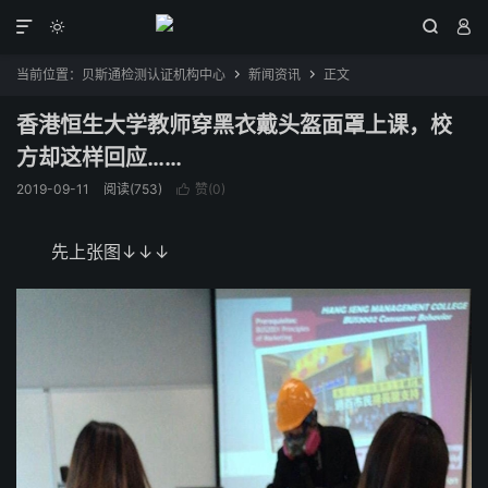




当前位置：
贝斯通检测认证机构中心
新闻资讯
正文


香港恒生大学教师穿黑衣戴头盔面罩上课，校
方却这样回应……
2019-09-11
阅读(753)
赞(
0
)

先上张图↓↓↓