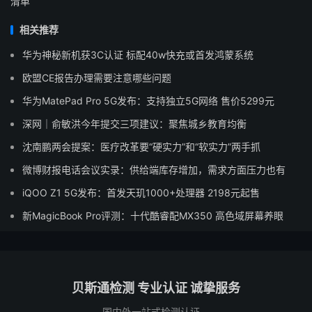
清单
相关推荐
华为神秘新机获3C认证 标配40w快充或首发鸿蒙系统
欧盟CE报告办理需要注意哪些问题
华为MatePad Pro 5G发布：支持独立5G网络 售价5299元
深网｜俞敏洪今年提交三项建议：聚焦城乡教育均衡
沈南鹏两会提案：医疗改革要“硬实力”和“软实力”两手抓
微博财报电话会议实录：供给端库存增加，需求方面压力也有
iQOO Z1 5G发布：首发天玑1000+处理器 2198元起售
新MagicBook Pro评测：十代酷睿配MX350 高色域屏幕养眼
贝斯通检测 专业认证 诚挚服务
国内外一站式检测认证。