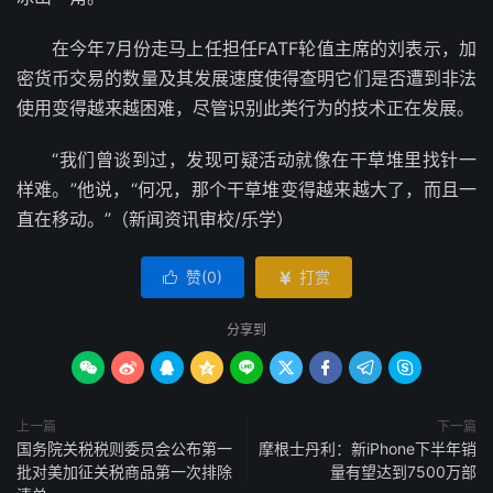
在今年7月份走马上任担任FATF轮值主席的刘表示，加
密货币交易的数量及其发展速度使得查明它们是否遭到非法
使用变得越来越困难，尽管识别此类行为的技术正在发展。
“我们曾谈到过，发现可疑活动就像在干草堆里找针一
样难。”他说，“何况，那个干草堆变得越来越大了，而且一
直在移动。”（新闻资讯审校/乐学）
赞(
0
)
打赏


分享到









上一篇
下一篇
国务院关税税则委员会公布第一
摩根士丹利：新iPhone下半年销
批对美加征关税商品第一次排除
量有望达到7500万部