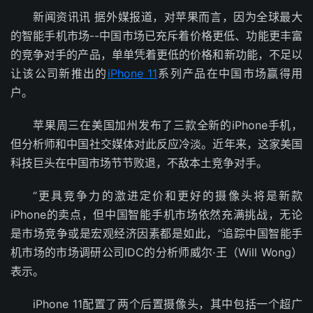
新闻资讯讯 据外媒报道，对苹果而言，因为全球最大
的智能手机市场--中国市场已充斥着价格更低、功能更丰富
的竞争对手的产品，单单凭着更低的价格和新功能，不足以
让该公司新推出的
iPhone 11
系列产品在中国市场赢得用
户。
苹果周三在美国加州发布了三款全新的iPhone手机，
但分析师和中国社交媒体对此反应冷淡。近年来，这家美国
科技巨头在中国市场节节败退，不敌本土竞争对手。
“更具竞争力的激进定价和更好的摄像头将是新款
iPhone的卖点，但中国智能手机市场依然充满挑战，无论
是市场竞争或是宏观经济因素都是如此，”追踪中国智能手
机市场的市场调研公司IDC的分析师威尔·王（Will Wong）
表示。
iPhone 11配置了两个后置摄像头，其中包括一个超广