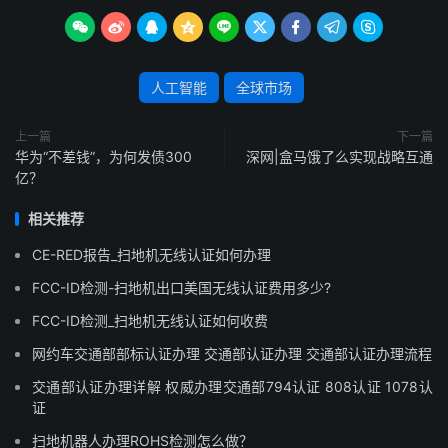









人工智能
全球市场
上一篇
下一篇
华为“不差钱”，为何发债300
深网|盒马饿了么实现战略互通
亿？
相关推荐
CE-RED报告_扫地机无线认证如何办理
FCC-ID检测-扫地机出口美国无线认证费用多少?
FCC-ID检测_扫地机无线认证如何收费
网约车交通部部标认证办理 交通部认证办理 交通部认证办理流程
交通部认证办理详解 权威办理交通部794认证 808认证 1078认
证
扫地机器人办理ROHS检测怎么做？