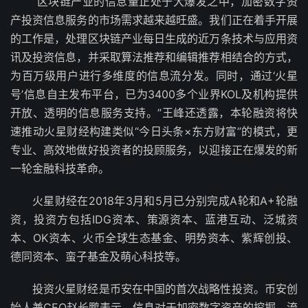
“区块链产业的信息量正处于大爆发之中，加密数字资
产投资信息服务的市场需求越来越旺盛。我们正在着手开展
的工作是，处理区块链产业每日生成的近万条技术与应用资
讯及投资信息，并采取算法推荐和编辑推荐相结合的方式，
为百万级用户进行多维度的信息流分发。同时，通过‘火星
号’信息自主发布平台，已为3400多个业界KOL及机构提供
开放、透明的信息服务支持。”王峰还透露，本轮融资将快
速推动火星财经构建类似“今日头条×东方财富”的模式，更
专业、高效地做好投资者的投顾服务，以迎接正在爆发的新
一轮金融科技革命。
火星财经在2018年3月和5月已分别完成A轮和A+轮融
资，投资方包括IDG资本、策源资本、蓝港互动、泛城资
本、OK资本、火币全球生态基金、明势资本、紫辉创投、
德同资本、蛮子基金及萌心科技等。
投资火星财经是币安在中国的首次战略性投资。币安创
始人兼CEO赵长鹏表示，信息对于加密数字资产的挖掘、流