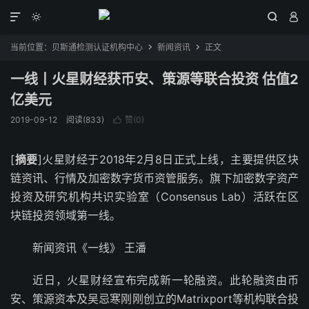




当前位置：
贝斯通检测认证机构中心
新闻资讯
正文


一线丨火星财经获币安、策源等联合投资 估值2
亿美元
2019-09-12
阅读(833)
赞(
0
)

[
摘要
]火星财经于2018年2月8日正式上线，主要提供区块
链资讯、行情及加密数字货币资管服务。旗下加密数字资产
投资及研究机构共识实验室（Consensus Lab）活跃在区
块链投资领域第一线。
新闻资讯《一线》 王潘
近日，火星财经宣布完成新一轮融资。此轮融资由币
安、策源资本及吴忌寒刚刚创立的Matrixport等机构联合投