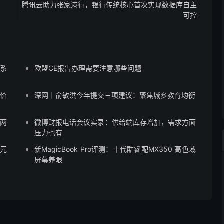
腾讯云助力张家港行，银行传统核心首次实现数据库自主
可控
蒙系
欧盟CE报告办理需要注意哪些问题
售价
深网｜俞敏洪今年提交三项建议：聚焦城乡教育均衡
”两
微博财报电话会议实录：供给端库存增加，需求方面
压力也有
8元
新MagicBook Pro评测：十代酷睿配MX350 高色域
屏幕养眼