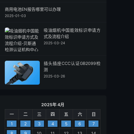
商用电池EN报告哪里可以办理
2025-01-03
吸油烟机中国能效标识申请方
式及流程介绍
2025-03-24
插头插座CCC认证GB2099检
测
2025-03-26
2025年 4月
一
二
三
四
五
六
日
1
2
3
4
5
6
7
8
9
10
11
12
13
14