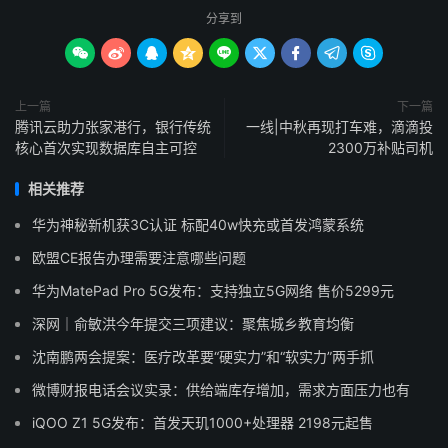
分享到









上一篇
下一篇
腾讯云助力张家港行，银行传统
一线|中秋再现打车难，滴滴投
核心首次实现数据库自主可控
2300万补贴司机
相关推荐
华为神秘新机获3C认证 标配40w快充或首发鸿蒙系统
欧盟CE报告办理需要注意哪些问题
华为MatePad Pro 5G发布：支持独立5G网络 售价5299元
深网｜俞敏洪今年提交三项建议：聚焦城乡教育均衡
沈南鹏两会提案：医疗改革要“硬实力”和“软实力”两手抓
微博财报电话会议实录：供给端库存增加，需求方面压力也有
iQOO Z1 5G发布：首发天玑1000+处理器 2198元起售