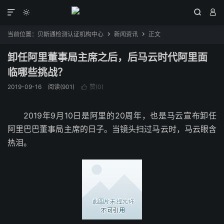




当前位置：
贝斯通检测认证机构中心
新闻资讯
正文


卸任阿里董事局主席之后，后马云时代阿里面
临哪些挑战？
2019-09-16
阅读(901)
赞(
0
)

2019年9月10日是阿里的20周年，也是马云宣布卸任
阿里巴巴董事局主席的日子。当镜头扫过马云时，马云眼含
热泪。