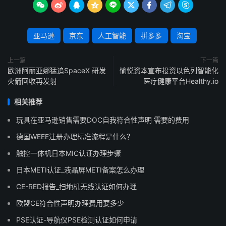









亚马逊
京东
人工智能
拼多多
淘宝
上一篇
下一篇
欧洲阿丽亚娜猛追SpaceX 研发
愉悦资本宣布投资以色列智能化
火箭回收再发射
医疗健康平台Healthy.io
相关推荐
玩具在亚马逊销售需要DOC自我符合性声明 需要的费用
德国WEEE注册办理标准流程是什么？
触控一体机日本MIC认证办理步骤
日本METI认证_液晶屏METI备案怎么办理
CE-RED报告_扫地机无线认证如何办理
欧盟CE符合性声明办理费用要多少
PSE认证-导航仪PSE检测认证如何申请