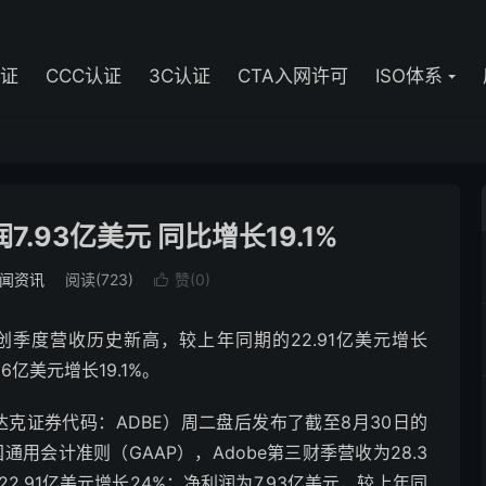
认证
CCC认证
3C认证
CTA入网许可
ISO体系
7.93亿美元 同比增长19.1%
闻资讯
阅读(723)
赞(
0
)

元，创季度营收历史新高，较上年同期的22.91亿美元增长
6亿美元增长19.1%。
达克证券代码：ADBE）周二盘后发布了截至8月30日的
用会计准则（GAAP），Adobe第三财季营收为28.3
.91亿美元增长24%；净利润为7.93亿美元，较上年同