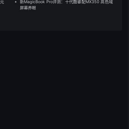
8元
新MagicBook Pro评测：十代酷睿配MX350 高色域
屏幕养眼