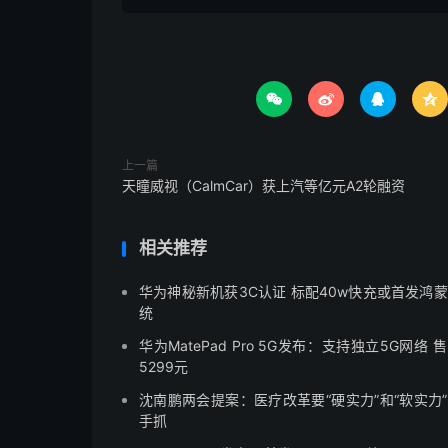




上一篇
天瞳威视（CalmCar）获上汽等亿元A2轮融资
相关推荐
华为神秘新机获3C认证 标配40w快充或首发鸿
统
华为MatePad Pro 5G发布：支持独立5G网络 
5299元
沈南鹏两会提案：医疗改革要“硬实力”和“软实力
手抓