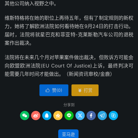
其他公司纳入视野之中。
维斯特格将在她的职位上再待五年，但有了制定规则的新权
力，她将了解欧洲法院如何看待她在9月24日的打击行动。
届时，法院将就星巴克和菲亚特-克莱斯勒汽车公司的退税
案作出裁决。
法院将在未来几个月对苹果案件做出裁决，但败诉方可能会
向欧盟欧洲法院(EU Court Of Justice)上诉，最终判决可
能需要几年时间才能做出。（新闻资讯审校/金鹿）
赞(
0
)
打赏


分享到









亚马逊