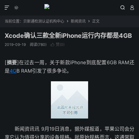




当前位置：
贝斯通检测认证机构中心
新闻资讯
正文


Xcode确认三款全新iPhone运行内存都是4GB
2019-09-19
阅读(780)
赞(
0
)

[
摘要
]在过去一周，关于新款iPhone到底配置6GB RAM还
是
4G
B RAM引发了很多争论。
新闻资讯讯 9月19日消息，据外媒报道，苹果公司会分
享它认为值得分享的设备规格。就原始规格而言，这通常取