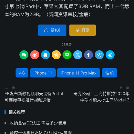
寸第七代iPad中，苹果为其配置了3GB RAM，而上一代版
本的RAM为2GB。（新闻资讯审校/金鹿）
赞(
0
)
打赏


分享到









4G
iPhone 11
iPhone 11 Pro Max
性能
上一篇
下一篇
FB发布新款视频聊天设备Portal
研究公司：上海特斯拉2020年
可连接电视进行视频通话
中期才能大批生产Model 3
相关推荐
收纳盒做CE认证 需要多少费用
触控一体机日本MIC认证办理步骤