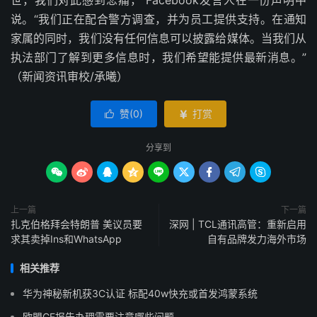
世，我们对此感到悲痛，”Facebook发言人在一份声明中
说。“我们正在配合警方调查，并为员工提供支持。在通知
家属的同时，我们没有任何信息可以披露给媒体。当我们从
执法部门了解到更多信息时，我们希望能提供最新消息。”
（新闻资讯审校/承曦）
赞(
0
)
打赏


分享到









上一篇
下一篇
扎克伯格拜会特朗普 美议员要
深网 | TCL通讯高管：重新启用
求其卖掉Ins和WhatsApp
自有品牌发力海外市场
相关推荐
华为神秘新机获3C认证 标配40w快充或首发鸿蒙系统
欧盟CE报告办理需要注意哪些问题