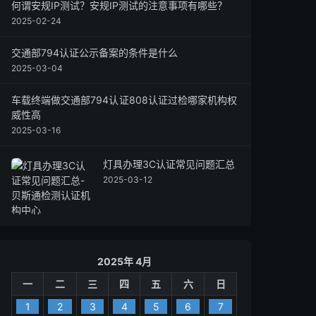
何谓安规IP测试？安规IP测试的注意事项有哪些？
2025-02-24
交通部794认证公示备案的条件是什么
2025-03-04
车载终端做交通部794认证808认证过检哪家机构权
威性高
2025-03-16
灯具办理3C认证常见问题汇总
2025-03-12
2025年 4月
一
二
三
四
五
六
日
1
2
3
4
5
6
7