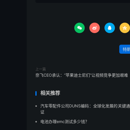




特
上一篇
奈飞CEO承认：“苹果迪士尼们”让视频竞争更加艰难
相关推荐
汽车零配件公司DUNS编码：全球化发展的关键
证
电池办理emc测试多少钱？