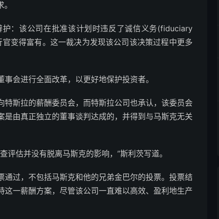
要求。
该公司在批准该计划时违反了诚信义务(fiduciary
执行官变得富有。这一裁决为发现该公司该决策过程中更多
董事会进行全面改革，以更好地保护投资者。
向特斯拉的薪酬委员会，而特斯拉公司也承认，该委员会
案是由真正独立的董事谈判达成的，并得到与马斯克无关
审查评估并没有脱离马斯克的影响，”斯利茨写道。
投票通过，不包括马斯克和他的兄弟金巴尔的投票。投票结
持这一薪酬方案，尽管该公司一直难以高效、盈利地生产