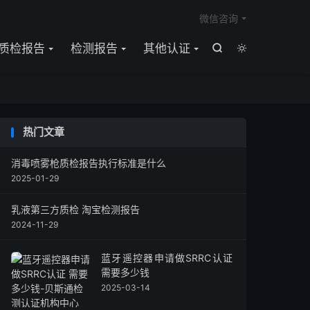

微信咨询
质检报告
检测报告
其他认证


热门文章
消毒喷雾枪质检报告执行标准是什么
2025-01-29
乳液第三方质检 淘宝检测报告
2024-11-29
蓝牙遥控器申请做SRRC认证
需要多少钱
2025-03-14