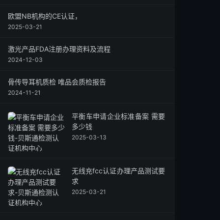
欧盟NB机构的CE认证，
2025-03-21
激光产品FDA注册办理资料及流程
2024-12-03
骨传导耳机质检 唯品会质检报告
2024-11-21
平衡车申请企业标准备案 需要
多少钱
2025-03-13
无线充fcc认证办理产品测试要
求
2025-03-21