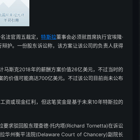
一名法官周五裁定，
特斯拉
董事会必须就首席执行官埃隆·
方案进行辩护。一份股东诉讼称，该方案让该公司的负责人获得
计马斯克2018年的薪酬方案价值26亿美元，不过当时的
案的价值可能高达700亿美元。不过该公司目前尚未公布
工资或现金红利，但这笔奖金是基于未来10年特斯拉的
回股东理查德·托内塔(Richard Tornetta)在诉讼
院(Delaware Court of Chancery)副院长