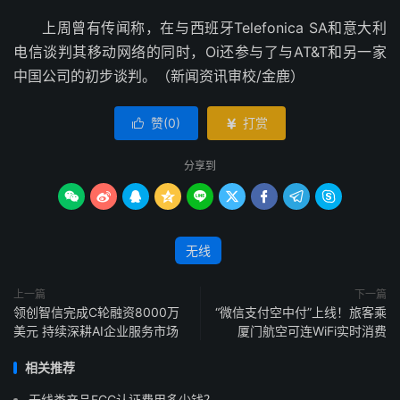
上周曾有传闻称，在与西班牙Telefonica SA和意大利
电信谈判其移动网络的同时，Oi还参与了与AT&T和另一家
中国公司的初步谈判。（新闻资讯审校/金鹿）
赞(
0
)
打赏


分享到









无线
上一篇
下一篇
领创智信完成C轮融资8000万
“微信支付空中付”上线！旅客乘
美元 持续深耕AI企业服务市场
厦门航空可连WiFi实时消费
相关推荐
无线类产品FCC认证费用多少钱？