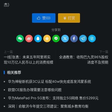
杰）
赞(
0
)
打赏


分享到









上一篇
下一篇
一线|张勇：未来五年阿里将实
全通教育：收购巴九灵96%股权
现10万亿人民币以上的消费规模
进度不及预期
相关推荐
华为神秘新机获3C认证 标配40w快充或首发鸿蒙系统
欧盟CE报告办理需要注意哪些问题
华为MatePad Pro 5G发布：支持独立5G网络 售价5299元
深网｜俞敏洪今年提交三项建议：聚焦城乡教育均衡