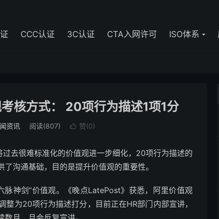
认证
CCC认证
3C认证
CTA入网许可
ISO体系
核方式： 20项行为描述1项1分
闻资讯
阅读(807)
赞(
0
)

将过去很难标准化的价值观进一步细化，20项行为描述的
供了沟通基础，目的是提升价值观的重要性。
脉神剑”价值观。《晚点LatePost》获悉，阿里价值观
调整为20项行为描述打分，目前正在HR部门内部宣讲，
续数月，且会反复宣讲。