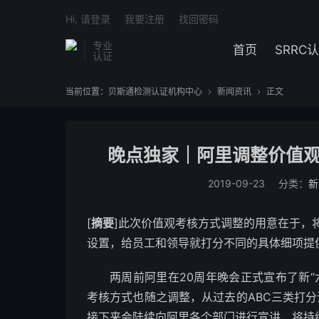
Hi, 请登录
我要注册
找回密码
专业
首页
SRRC
认证
当前位置：
贝斯通检测认证机构中心
新闻资讯
正文


晚点独家｜阿里调整价值观考
2019-09-23
分类：
新
[
摘要
]此次价值观考核方式调整的用意在于，
设置，给员工和领导就打分不同的具体细项提
两周前阿里在20周年晚会正式宣布了新“六
考核方式也随之调整，从过去的ABC三类打分
接下来会陆续向阿里各个部门进行宣讲，将持