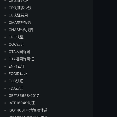
CE认证办理
CE认证多少钱
CE认证费用
CMA质检报告
CNAS质检报告
CPC认证
CQC认证
CTA入网许可
CTA进网许可证
EN71认证
FCCID认证
FCC认证
FDA认证
GB/T35658-2017
IATF16949认证
ISO14001环境管理体系