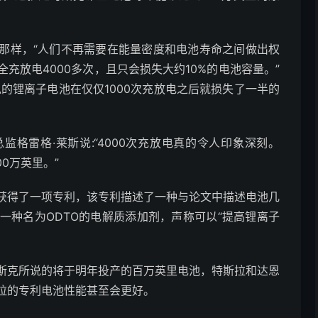
那样，“人们不再需要在能量密度和电池寿命之间做出权
充放电4000多次，且只会损失大约10%的电池容量。”
似的锂离子电池在仅仅1000次充放电之后就损失了一半的
格雷格·莱斯说:“4000次充放电真的令人印象深刻。
0万英里。”
获得了一项专利，该专利描述了一种与论文中描述电池几
一种名为ODTO的电解质添加剂，声称可以“提高锂离子
斯克所说的将于明年投产的百万英里电池，特斯拉和达恩
拉的专利电池性能甚至会更好。