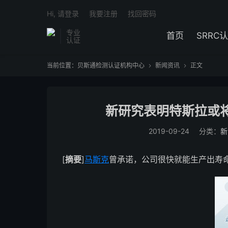
Hi, 请登录
我要注册
找回密码
专业
首页
SRRC
认证
当前位置：
贝斯通检测认证机构中心
新闻资讯
正文


新研究表明特斯拉或
2019-09-24
分类：
新
[
摘要
]
马斯克
曾承诺，公司很快就能生产出寿命