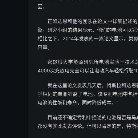
因。
正如达恩和他的团队在论文中详细描述的
衡。研究小组的结果显示，他们的电池可以完全
相比之下，2014年发表的一篇论文显示，类
容量。
密歇根大学能源研究所电池实验室技术总监
4000次充放电完全可以让电动汽车轻松行驶10
就在这篇论文发表几天后，特斯拉和达恩
乎相同的单晶锂离子电池。该专利电池中包括
电池的性能和寿命，同时降低成本。”
目前还不确定专利中描述的电池是否是马
都没有就此发表评论。但可以肯定的是，特斯