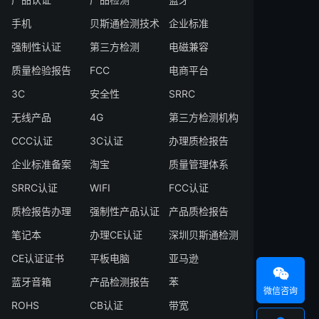
手机
贝斯通检测技术
企业标准
强制性认证
第三方检测
电磁兼容
质量检验报告
FCC
电商平台
3C
安全性
SRRC
无线产品
4G
第三方检测机构
CCC认证
3C认证
办理质检报告
企业标准备案
淘宝
质量管理体系
SRRC认证
WIFI
FCC认证
质检报告办理
强制性产品认证
产品质检报告
笔记本
办理CE认证
深圳贝斯通检测
CE认证证书
平板电脑
亚马逊

蓝牙音箱
产品检测报告
苯
微信咨询
ROHS
CB认证
带宽