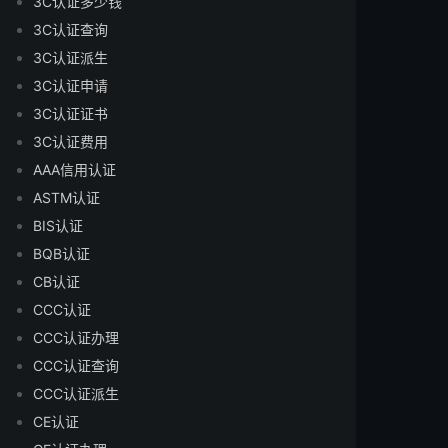
3C认证多少钱
3C认证查询
3C认证派生
3C认证申请
3C认证证书
3C认证费用
AAA信用认证
ASTM认证
BIS认证
BQB认证
CB认证
CCC认证
CCC认证办理
CCC认证查询
CCC认证派生
CE认证