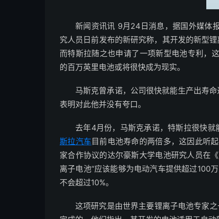
新闻资讯讯 9月24日消息，据国外媒体
究人员日前发布的新研究称，其开发的新型锂
而特斯拉随之也申请了一项新型电池专利，这意味
的百万英里电池或将很快成为现实。
马斯克曾承诺，公司很快就能生产出寿命
表明对此他并没有夸口。
去年4月份，马斯克承诺，特斯拉很快就
斯拉汽车
目前电池寿命的两倍多，这因此听起
家合作协议的达尔豪斯大学电池研究人员在《
离子电池“应该能够为电动汽车提供超过100
不会超过10%。
这项研究是由世界主要锂离子电池专家之一、