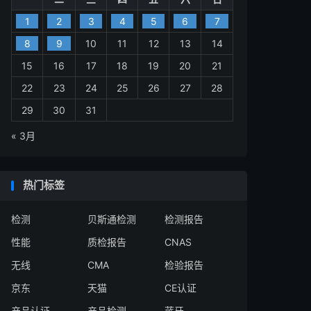
1
2
3
4
5
6
7
8
9
10
11
12
13
14
15
16
17
18
19
20
21
22
23
24
25
26
27
28
29
30
31
« 3月
热门标签
检测
贝斯通检测
检测报告
性能
质检报告
CNAS
无线
CMA
检验报告
京东
天猫
CE认证
产品认证
产品检测
蓝牙