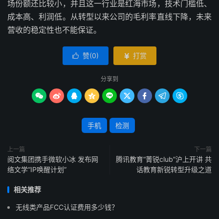
场份额还比较小，并且这一行业是红海市场，技术门槛低、
成本高、利润低。从转型以来公司的毛利率直线下降，未来
营收的稳定性也不能保证。
赞(
0
)
打赏


分享到









手机
检测
上一篇
下一篇
阅文集团携手微软小冰 发布网
腾讯教育“菁锐club”沪上开讲 共
络文学“IP唤醒计划”
话教育新锐转型升级之道
相关推荐
无线类产品FCC认证费用多少钱？