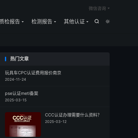

微信咨询
质检报告
检测报告
其他认证


热门文章
玩具车CPC认证费用报价南京
2024-11-24
pse认证meti备案
2025-03-15
CCC认证办理需要什么资料？
2025-03-12