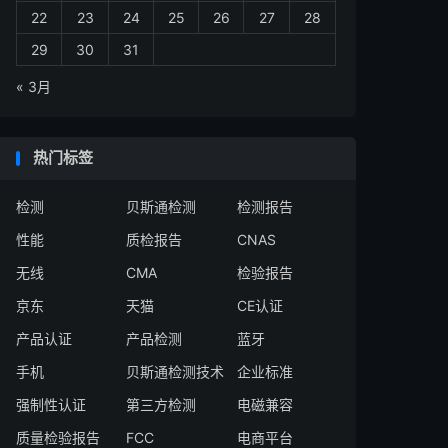
22
23
24
25
26
27
28
29
30
31
« 3月
热门标签
检测
贝斯通检测
检测报告
性能
质检报告
CNAS
无线
CMA
检验报告
京东
天猫
CE认证
产品认证
产品检测
蓝牙
手机
贝斯通检测技术
企业标准
强制性认证
第三方检测
电磁兼容
质量检验报告
FCC
电商平台