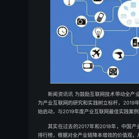
新闻资讯讯 为鼓励互联网技术带动全产
为产业互联网的研究和实践树立标杆，2019年
始启动，与2019年度产业互联网最佳实践案
其实在过去的2017年和2018年，中国
排行榜，根据对全产业链降本增效的价值观，