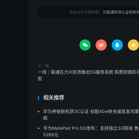
未经允许不得转载：
贝斯通检测认证机构




上一篇
一线｜联通在大兴机场推出5G服务系统 购票到值机
脸
相关推荐
华为神秘新机获3C认证 标配40w快充或首发鸿
统
华为MatePad Pro 5G发布：支持独立5G网络 
5299元