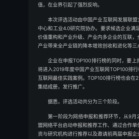
值，在业界引起了强烈反响。
本次评选活动由中国产业互联网发展联盟
中心和工业4.0研究院协办。要求候选企业
价值重构和产业升级、产业内多企业的互联，
产业带来全产业链的降本增效创收和进化等三
企业在申报TOP100排行榜的同时，要
将进入2019年度中国产业互联网TOP100排
互联网最佳实践案例。TOP100排行榜也会在
集结成册，发行推广。
据悉，评选活动共分为三个阶段。
第一阶段为网络申报和推荐环节，从9月2
盟网络平台启动申报和推荐工作、通过合作单
资与研究机构进行推荐以及邀请前两届申报企