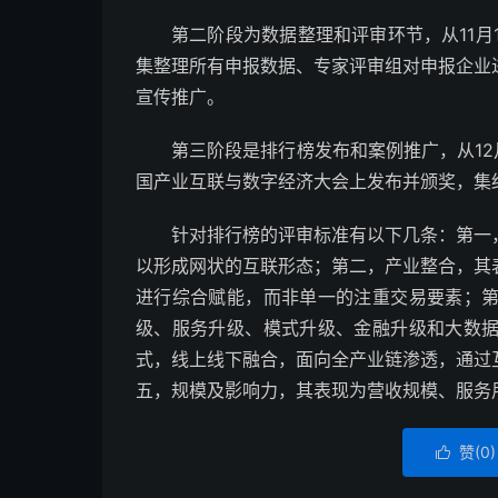
第二阶段为数据整理和评审环节，从11月
集整理所有申报数据、专家评审组对申报企业
宣传推广。
第三阶段是排行榜发布和案例推广，从12
国产业互联与数字经济大会上发布并颁奖，集
针对排行榜的评审标准有以下几条：第一
以形成网状的互联形态；第二，产业整合，其
进行综合赋能，而非单一的注重交易要素；
级、服务升级、模式升级、金融升级和大数
式，线上线下融合，面向全产业链渗透，通过
五，规模及影响力，其表现为营收规模、服务
赞(
0
)
