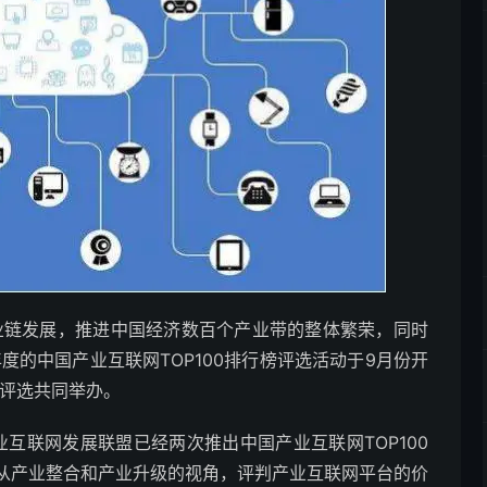
业链发展，推进中国经济数百个产业带的整体繁荣，同时
度的中国产业互联网TOP100排行榜评选活动于9月份开
例评选共同举办。
产业互联网发展联盟已经两次推出中国产业互联网TOP100
从产业整合和产业升级的视角，评判产业互联网平台的价