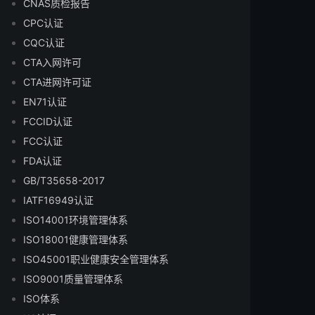
CNAS质检报告
CPC认证
CQC认证
CTA入网许可
CTA进网许可证
EN71认证
FCCID认证
FCC认证
FDA认证
GB/T35658-2017
IATF16949认证
ISO14001环境管理体系
ISO18001健康管理体系
ISO45001职业健康安全管理体系
ISO9001质量管理体系
ISO体系