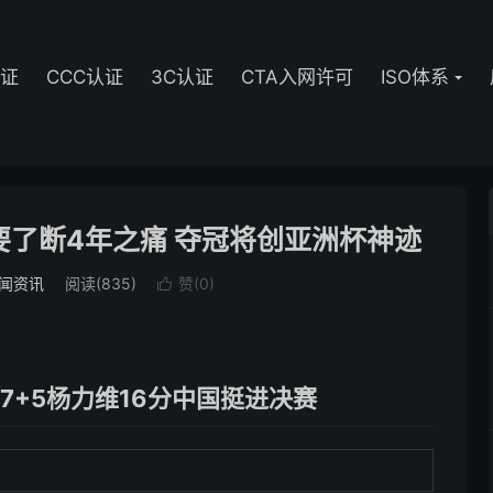
认证
CCC认证
3C认证
CTA入网许可
ISO体系
了断4年之痛 夺冠将创亚洲杯神迹
闻资讯
阅读(835)
赞(
0
)

17+5杨力维16分中国挺进决赛