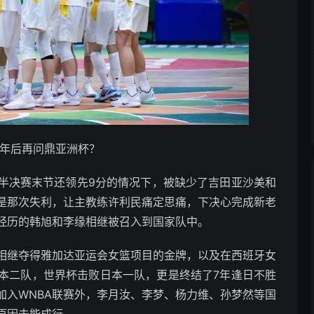
8年后再问鼎亚洲杯？
半决赛末节还领先9分的情况下，被缺少了吉田亚沙美和
是那次失利，让主教练许利民痛定思痛，下决心完成新老
经历的韩旭和李缘相继被召入到国家队中。
相继夺得雅加达亚运会女篮项目的金牌，以及在西班牙女
本二队，世界杯击败日本一队，更是终结了7年逢日不胜
加入WNBA联赛外，李月汝、李梦、杨力维、孙梦然等国