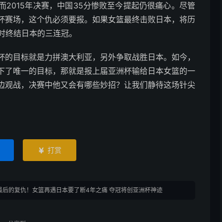
2015年决赛，中国35分惨败至今提起仍很痛心。尽管
杯赛场，这个仇必须要报。如果女篮最终击败日本，将历
时终结日本的三连冠。
杯的目标就是力拼澳大利亚，另外争取战胜日本。如今，
下了唯一的目标，那就是报上届亚洲杯输给日本女篮的一
边观战，决赛中他又会有哪些妙招？让我们静待这场针尖
打赏

最后的复仇！女篮再遇日本要了断4年之痛 夺冠将创亚洲杯神迹