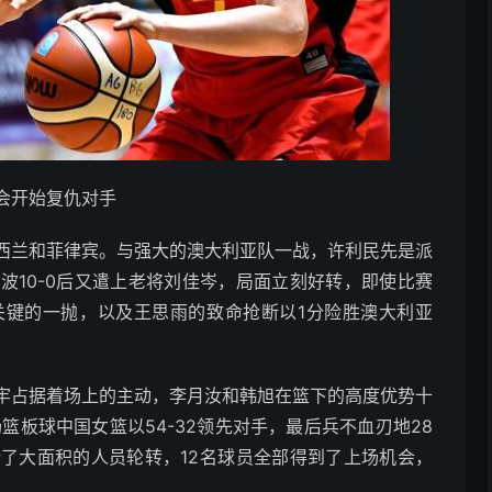
会开始复仇对手
西兰和菲律宾。与强大的澳大利亚队一战，许利民先是派
波10-0后又遣上老将刘佳岑，局面立刻好转，即使比赛
关键的一抛，以及王思雨的致命抢断以1分险胜澳大利亚
牢占据着场上的主动，李月汝和韩旭在篮下的高度优势十
篮板球中国女篮以54-32领先对手，最后兵不血刃地28
了大面积的人员轮转，12名球员全部得到了上场机会，