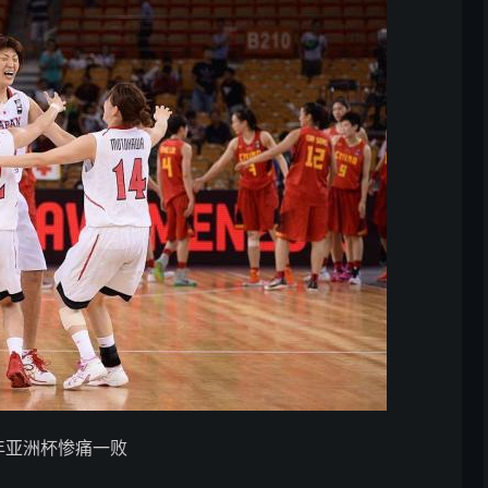
5年亚洲杯惨痛一败