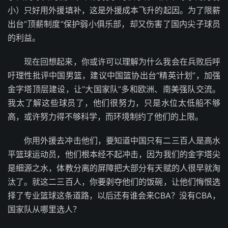
小）只好用外援填补，这是外援成本飞升的起因。为了限薪
出台“顶薪制度”保护弱小俱乐部，却又伤害了国内尖子球员
的利益。
现在回想起来，你或许可以理解为什么我会在兵败后呼
吁理性批评中国男篮，建议中国篮协出台“精英计划”，加强
金字塔顶层建设，让“大国家队”多和欧洲、南美强队交流。
我太了解这些球员了，他们很努力，只是水位太低船不够
高，或许努力得不够科学，而环境制约了他们的上限。
你用外援去冲击他们，要知道中国只有二三百人是高水
平篮球运动员，他们根本经不起冲击，因为我们的金字塔尖
是细源之水，体教分离的屏障把大部分有天赋的人很早就淘
汰了。就这二三百人，你要剥夺他们的饭碗，让他们悔恨选
择了专业篮球这条道路，以后还有谁会来CBA？没有CBA，
国家队从哪里选人？