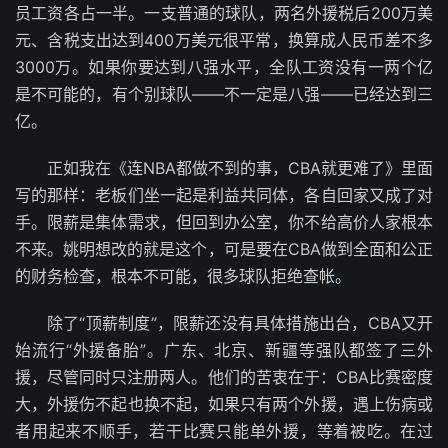
员工资各占一半。一支普通的球队，两名外援税后200万美
元、含税支出达到400万美元很平常，换算成人民币差不多
3000万。如果你要达到八强水平，全队工资没有一两个亿
是不可能的，有个别球队——不一定是八强——已经达到三
亿。
正如我在《连NBA都做不到的事，CBA就更难了》里面
写的那样：老板们坐一起是利益共同体，各自回家又成了对
手。限薪是集体需求，但回到办公室，你不给高价人家根本
不来。姚明想改的就是这个，可是要在CBA做到全面和公正
的财务检查，根本不可能，很多球队拒绝查帐。
除了“顶薪制度”，限薪还没有具体措施出台，CBA又开
始流行“外援备胎”。广东、北京、新疆等强队都签了三外
援，尽管同时只注册两人。他们的苦衷在于：CBA比赛密度
大，外援伤不起也换不起，如果只有两个外援，遇上伤病或
者用起来不顺手，若干比赛只能单外援，等着被吃。在过