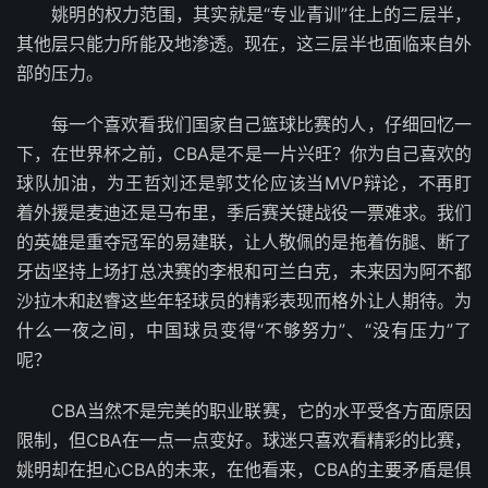
姚明的权力范围，其实就是“专业青训”往上的三层半，
其他层只能力所能及地渗透。现在，这三层半也面临来自外
部的压力。
每一个喜欢看我们国家自己篮球比赛的人，仔细回忆一
下，在世界杯之前，CBA是不是一片兴旺？你为自己喜欢的
球队加油，为王哲刘还是郭艾伦应该当MVP辩论，不再盯
着外援是麦迪还是马布里，季后赛关键战役一票难求。我们
的英雄是重夺冠军的易建联，让人敬佩的是拖着伤腿、断了
牙齿坚持上场打总决赛的李根和可兰白克，未来因为阿不都
沙拉木和赵睿这些年轻球员的精彩表现而格外让人期待。为
什么一夜之间，中国球员变得“不够努力”、“没有压力”了
呢？
CBA当然不是完美的职业联赛，它的水平受各方面原因
限制，但CBA在一点一点变好。球迷只喜欢看精彩的比赛，
姚明却在担心CBA的未来，在他看来，CBA的主要矛盾是俱