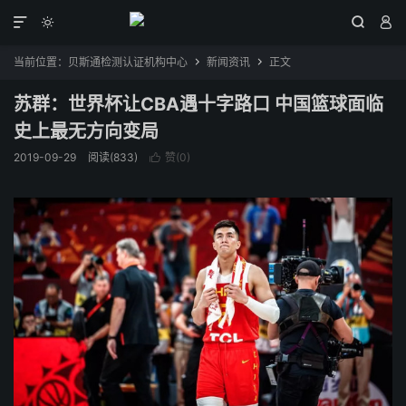




当前位置：
贝斯通检测认证机构中心
新闻资讯
正文


苏群：世界杯让CBA遇十字路口 中国篮球面临
史上最无方向变局
2019-09-29
阅读(833)
赞(
0
)
