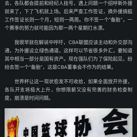
去，各队都会提前和经纪人挂号，遇上问题一个招呼新外援
就来了，下了飞机就上场。后来严查工作签证，换外援搞掂
工作签证长则一个月，短则一两周。你不签一个“备胎”，一
个赛季的努力就可能因为那一两个星期打水漂。
我很早就在解说中呼吁，CBA联盟应该主动和外交部沟
通，为外援设立绿色通道，这样可以节省很多外汇，要知道
其中相当一部分是国有资产。现在强队们为了保险起见，纷
纷去签一个“备胎”，这是CBA董事会不作为的结果。
世界杯让这一现状愈发不可收拾，如果全面放开外援，
各队开支将极大上升，你想限薪又没有完善的财务检查制
度，崩溃是时间问题。