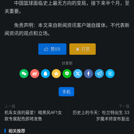
中国篮球面临史上最无方向的变局，接下来半个月，至
关重要。
免责声明：本文来自新闻资讯客户端自媒体，不代表新
闻资讯的观点和立场。
赞(
0
)
打赏


分享到









手机
上一篇
下一篇
机车女孩的最爱！暗黑风AF1女
历史上的今天：杜兰特出生 33
款专属配色即将发售
岁魔术师宣布复出
相关推荐