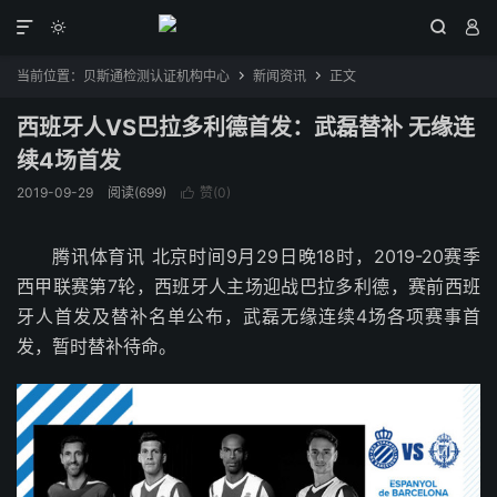




当前位置：
贝斯通检测认证机构中心
新闻资讯
正文


西班牙人VS巴拉多利德首发：武磊替补 无缘连
续4场首发
2019-09-29
阅读(699)
赞(
0
)

腾讯体育讯 北京时间9月29日晚18时，2019-20赛季
西甲联赛第7轮，西班牙人主场迎战巴拉多利德，赛前西班
牙人首发及替补名单公布，武磊无缘连续4场各项赛事首
发，暂时替补待命。