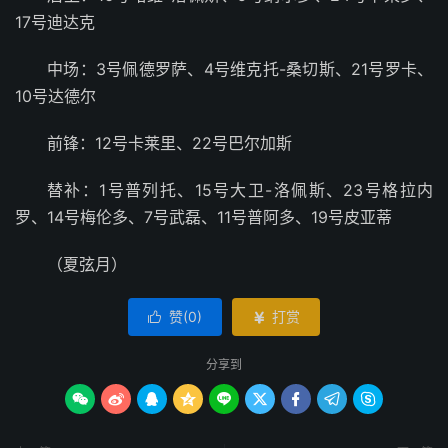
17号迪达克
中场：3号佩德罗萨、4号维克托-桑切斯、21号罗卡、
10号达德尔
前锋：12号卡莱里、22号巴尔加斯
替补：1号普列托、15号大卫-洛佩斯、23号格拉内
罗、14号梅伦多、7号武磊、11号普阿多、19号皮亚蒂
（夏弦月）
赞(
0
)
打赏


分享到








