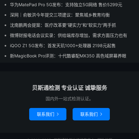
华为MatePad Pro 5G发布：支持独立5G网络 售价5299元
深网｜俞敏洪今年提交三项建议：聚焦城乡教育均衡
沈南鹏两会提案：医疗改革要“硬实力”和“软实力”两手抓
微博财报电话会议实录：供给端库存增加，需求方面压力也有
iQOO Z1 5G发布：首发天玑1000+处理器 2198元起售
新MagicBook Pro评测：十代酷睿配MX350 高色域屏幕养眼
贝斯通检测 专业认证 诚挚服务
国内外一站式检测认证。
联系我们
联系我们

