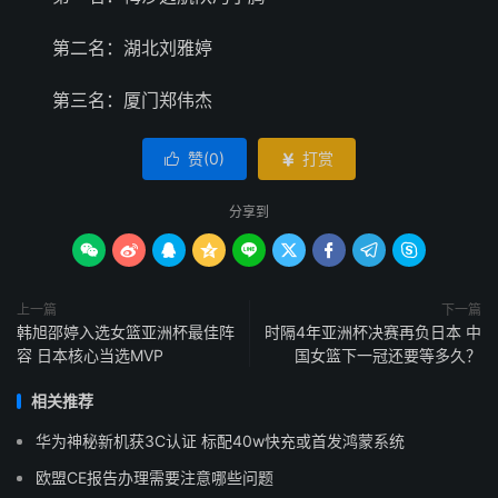
第二名：湖北刘雅婷
第三名：厦门郑伟杰
赞(
0
)
打赏


分享到









上一篇
下一篇
韩旭邵婷入选女篮亚洲杯最佳阵
时隔4年亚洲杯决赛再负日本 中
容 日本核心当选MVP
国女篮下一冠还要等多久？
相关推荐
华为神秘新机获3C认证 标配40w快充或首发鸿蒙系统
欧盟CE报告办理需要注意哪些问题