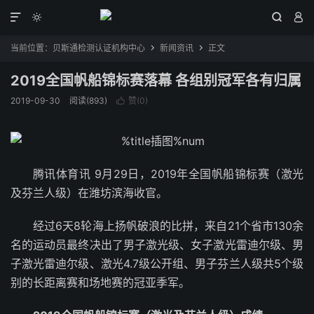




当前位置：
贝斯通检测认证机构中心
新闻资讯
正文


2019全国帆船锦标赛落幕 各组别冠军各有归属
2019-09-30
阅读(893)
赞(
0
)

腾讯体育讯 9月29日，2019年全国帆船锦标赛（激光
及芬兰人级）在潍坊滨海收官。
经过6天8轮海上扬帆破浪的比拼，来自21个省市130余
名的运动员最终决出了男子激光级、女子激光雷迪尔级、男
子激光雷迪尔级、激光4.7级公开组、男子芬兰人级共5个级
别的长距离赛和场地赛的冠亚季军。